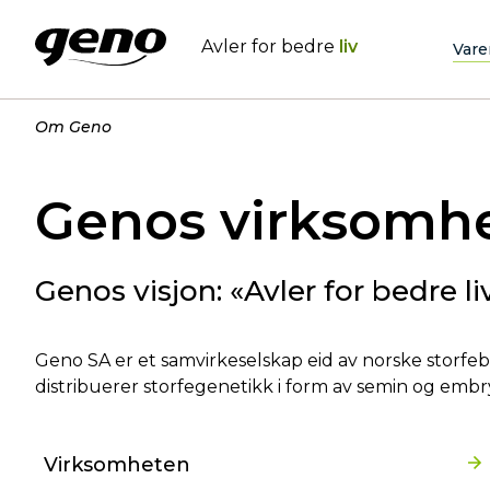
Avler for bedre
liv
Vare
Om Geno
Genos virksomh
Genos visjon: «Avler for bedre liv
Geno SA er et samvirkeselskap eid av norske storfebø
distribuerer storfegenetikk i form av semin og embry
Virksomheten