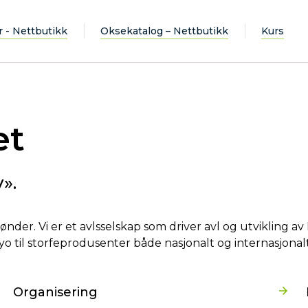
r - Nettbutikk
Oksekatalog – Nettbutikk
Kurs
et
».
nder. Vi er et avlsselskap som driver avl og utvikling a
o til storfeprodusenter både nasjonalt og internasjonalt
Organisering