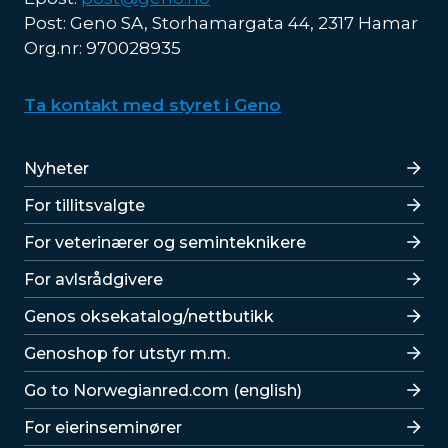
Post: Geno SA, Storhamargata 44, 2317 Hamar
Org.nr: 970028935
Ta kontakt med styret i Geno
Lenker
Nyheter
For tillitsvalgte
For veterinærer og seminteknikere
For avlsrådgivere
Lenker
Genos oksekatalog/nettbutikk
Genoshop for utstyr m.m.
Go to Norwegianred.com (english)
For eierinseminører