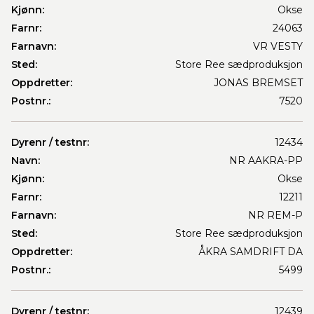
Kjønn:
Okse
Farnr:
24063
Farnavn:
VR VESTY
Sted:
Store Ree sædproduksjon
Oppdretter:
JONAS BREMSET
Postnr.:
7520
Dyrenr / testnr:
12434
Navn:
NR AAKRA-PP
Kjønn:
Okse
Farnr:
12211
Farnavn:
NR REM-P
Sted:
Store Ree sædproduksjon
Oppdretter:
ÅKRA SAMDRIFT DA
Postnr.:
5499
Dyrenr / testnr:
12439