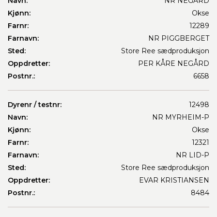
Navn:
NR NEGARD
Kjønn:
Okse
Farnr:
12289
Farnavn:
NR PIGGBERGET
Sted:
Store Ree sædproduksjon
Oppdretter:
PER KÅRE NEGÅRD
Postnr.:
6658
Dyrenr / testnr:
12498
Navn:
NR MYRHEIM-P
Kjønn:
Okse
Farnr:
12321
Farnavn:
NR LID-P
Sted:
Store Ree sædproduksjon
Oppdretter:
EVAR KRISTIANSEN
Postnr.:
8484