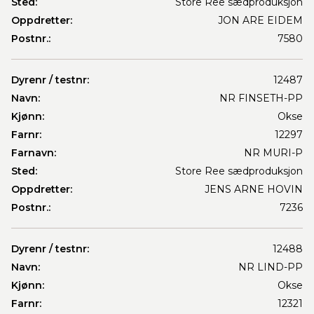
Sted:
Store Ree sædproduksjon
Oppdretter:
JON ARE EIDEM
Postnr.:
7580
Dyrenr / testnr:
12487
Navn:
NR FINSETH-PP
Kjønn:
Okse
Farnr:
12297
Farnavn:
NR MURI-P
Sted:
Store Ree sædproduksjon
Oppdretter:
JENS ARNE HOVIN
Postnr.:
7236
Dyrenr / testnr:
12488
Navn:
NR LIND-PP
Kjønn:
Okse
Farnr:
12321