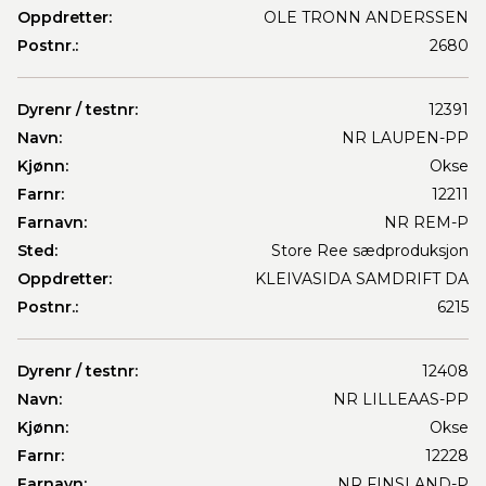
Oppdretter:
OLE TRONN ANDERSSEN
Postnr.:
2680
Dyrenr / testnr:
12391
Navn:
NR LAUPEN-PP
Kjønn:
Okse
Farnr:
12211
Farnavn:
NR REM-P
Sted:
Store Ree sædproduksjon
Oppdretter:
KLEIVASIDA SAMDRIFT DA
Postnr.:
6215
Dyrenr / testnr:
12408
Navn:
NR LILLEAAS-PP
Kjønn:
Okse
Farnr:
12228
Farnavn:
NR FINSLAND-P