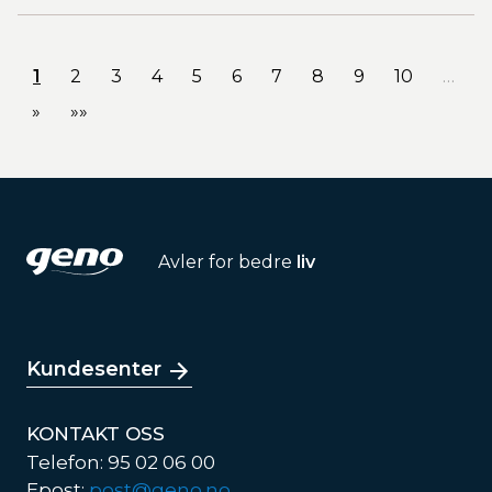
1
2
3
4
5
6
7
8
9
10
…
»
»»
Avler for bedre
liv
Kundesenter
KONTAKT OSS
Telefon: 95 02 06 00
Epost:
post@geno.no