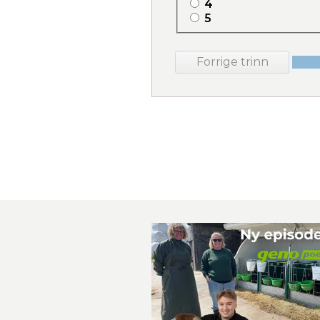
4
5
Forrige trinn