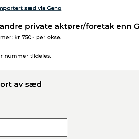
importert sæd via Geno
 andre private aktører/foretak enn 
er: kr 750,- per okse.
ør nummer tildeles.
ort av sæd