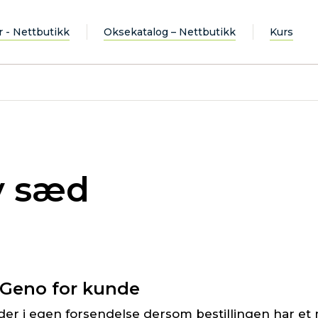
r - Nettbutikk
Oksekatalog – Nettbutikk
Kurs
v sæd
v Geno for kunde
nder i egen forsendelse dersom bestillingen har et