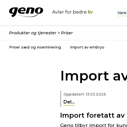
Avler for bedre
liv
Vare
Produkter og tjenester
Priser
Priser sæd og inseminering
Import av embryo
Import a
Oppdatert: 13.03.2026
Del...
Import foretatt a
Geno tilbyr import for ku