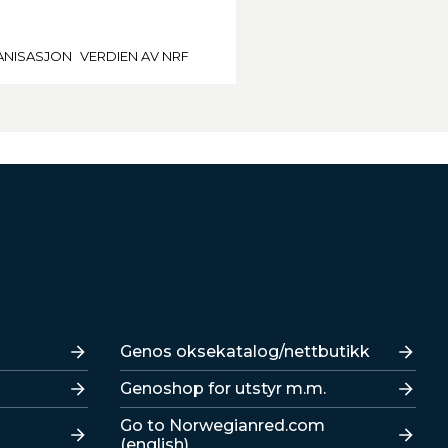
NISASJON
VERDIEN AV NRF
Lenker
Genos oksekatalog/nettbutikk
Genoshop for utstyr m.m.
Go to Norwegianred.com
(english)