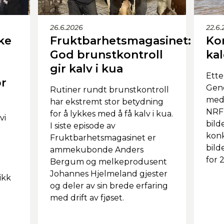
26.6.2026
22.6
ke
Fruktbarhetsmagasinet:
Ko
God brunstkontroll
ka
gir kalv i kua
Ette
ør
Geno
Rutiner rundt brunstkontroll
medl
har ekstremt stor betydning
NRF
for å lykkes med å få kalv i kua.
vi
bild
I siste episode av
konk
Fruktbarhetsmagasinet er
bild
ammekubonde Anders
for 
Bergum og melkeprodusent
Johannes Hjelmeland gjester
ikk
og deler av sin brede erfaring
d
med drift av fjøset.