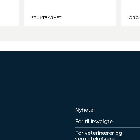
FRUKTBARHET
ORGA
Lenker
Nyheter
For tillitsvalgte
For veterinærer og
seminteknikere