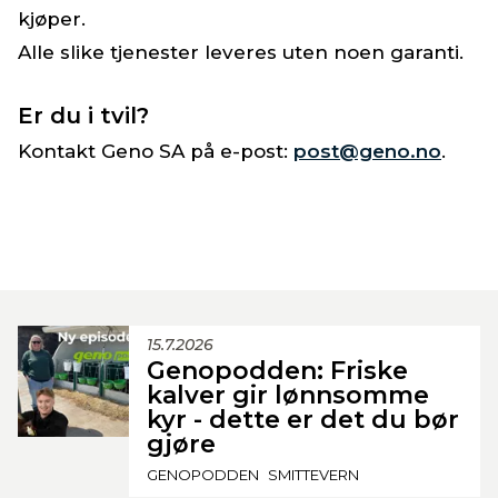
kjøper.
Alle slike tjenester leveres uten noen garanti.
Er du i tvil?
Kontakt Geno SA på e-post:
post@geno.no
.
15.7.2026
Genopodden: Friske
kalver gir lønnsomme
kyr - dette er det du bør
gjøre
GENOPODDEN
SMITTEVERN