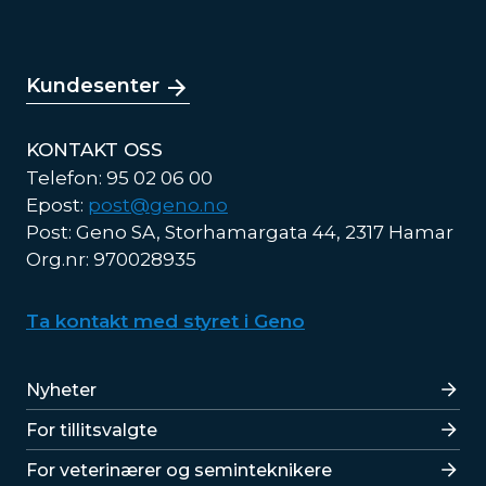
Kundesenter
KONTAKT OSS
Telefon: 95 02 06 00
Epost:
post@geno.no
Post: Geno SA, Storhamargata 44, 2317 Hamar
Org.nr: 970028935
Ta kontakt med styret i Geno
Lenker
Nyheter
For tillitsvalgte
For veterinærer og seminteknikere