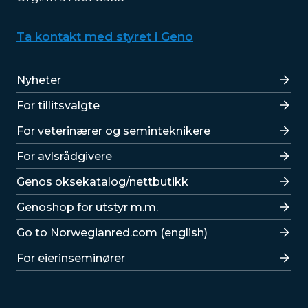
Ta kontakt med styret i Geno
Lenker
Nyheter
For tillitsvalgte
For veterinærer og seminteknikere
For avlsrådgivere
Lenker
Genos oksekatalog/nettbutikk
Genoshop for utstyr m.m.
Go to Norwegianred.com (english)
For eierinseminører