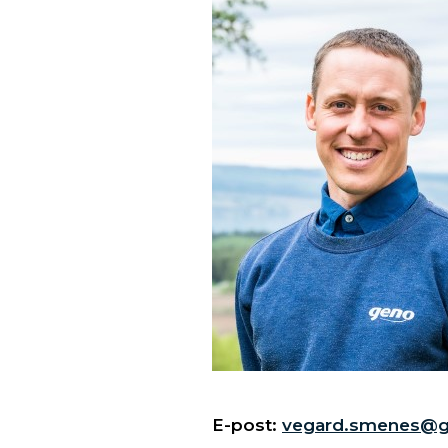
E-post:
vegard.smenes@g