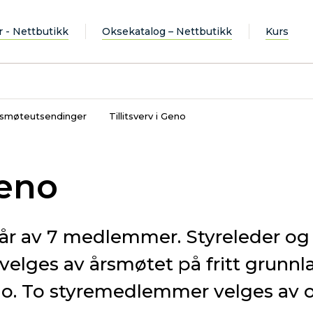
r - Nettbutikk
Oksekatalog – Nettbutikk
Kurs
årsmøteutsendinger
Tillitsverv i Geno
Geno
tår av 7 medlemmer. Styreleder og
lges av årsmøtet på fritt grunnl
. To styremedlemmer velges av og