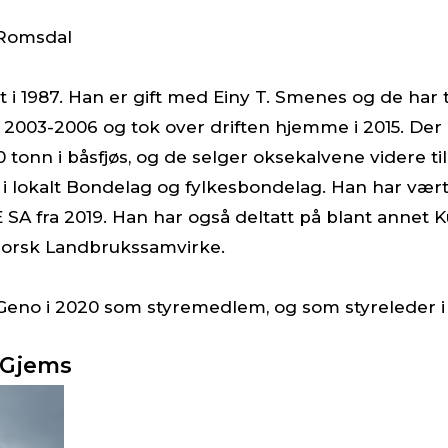
 Romsdal
 i 1987. Han er gift med Einy T. Smenes og de har 
003-2006 og tok over driften hjemme i 2015. Der 
tonn i båsfjøs, og de selger oksekalvene videre ti
v i lokalt Bondelag og fylkesbondelag. Han har væ
A fra 2019. Han har også deltatt på blant annet Kur
Norsk Landbrukssamvirke.
 i Geno i 2020 som styremedlem, og som styreleder i
 Gjems