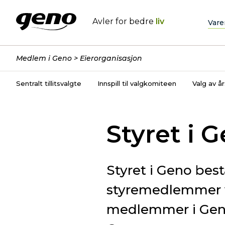
Avler for bedre
liv
Vare
Medlem i Geno
Eierorganisasjon
Sentralt tillitsvalgte
Innspill til valgkomiteen
Valg av 
Styret i 
Styret i Geno bes
styremedlemmer ve
medlemmer i Geno