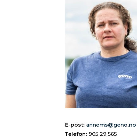
E-post:
annems@geno.no
Telefon:
905 29 565