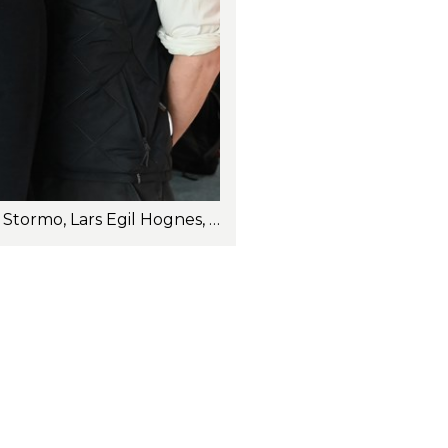
Styremedlemmene i Geno. Fra venstre: Tommy Skretting, Anne Margrethe Solheim Stormo, Lars Egil Hognes, Eli Hveem Krogsti, Idar Dombestein, Elisabeth Gjems og Vegard Smenes. Foto: Peter Reppen-Gjelseth.