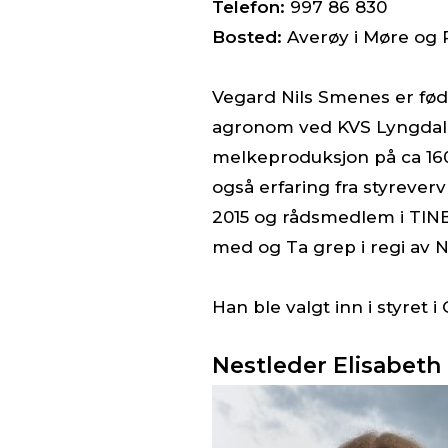
Telefon:
997 86 830
Bosted:
Averøy i Møre og
Vegard Nils Smenes er født
agronom ved KVS Lyngdal 2
melkeproduksjon på ca 160 
også erfaring fra styrever
2015 og rådsmedlem i TINE S
med og Ta grep i regi av 
Han ble valgt inn i styret
Nestleder Elisabeth