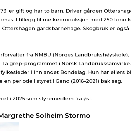
1973, er gift og har to barn. Driver gården Otters
 I tillegg til melkeproduksjon med 250 tonn kvo
 Ottershagen gardsbarnehage. Skogbruk er også 
urforvalter fra NMBU (Norges Landbrukshøyskole), h
 i Ta grep-programmet i Norsk Landbrukssamvirke. 
som fylkesleder i Innlandet Bondelag. Hun har ellers 
 en periode i styret i Geno (2016-2021) bak seg.
tyret i 2025 som styremedlem fra øst.
Margrethe Solheim Stormo