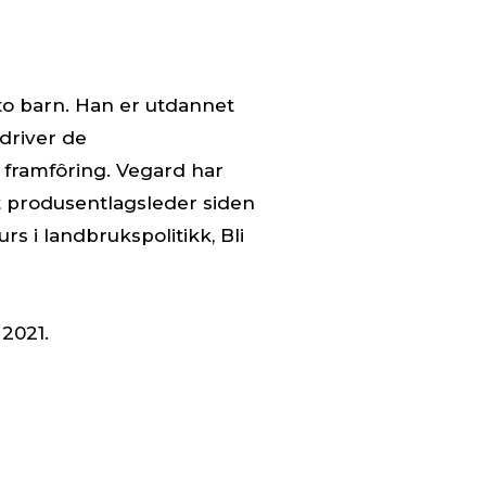
to barn. Han er utdannet
driver de
l framfôring. Vegard har
rt produsentlagsleder siden
s i landbrukspolitikk, Bli
 2021.