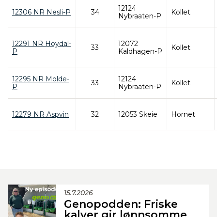
12124
12306 NR Nesli-P
34
Kollet
Nybraaten-P
12291 NR Hoydal-
12072
33
Kollet
P
Kaldhagen-P
12295 NR Molde-
12124
33
Kollet
P
Nybraaten-P
12279 NR Aspvin
32
12053 Skeie
Hornet
15.7.2026
Genopodden: Friske
kalver gir lønnsomme