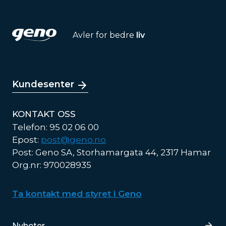
Avler for bedre
liv
Kundesenter
KONTAKT OSS
Telefon: 95 02 06 00
Epost:
post@geno.no
Post: Geno SA, Storhamargata 44, 2317 Hamar
Org.nr: 970028935
Ta kontakt med styret i Geno
Lenker
Nyheter