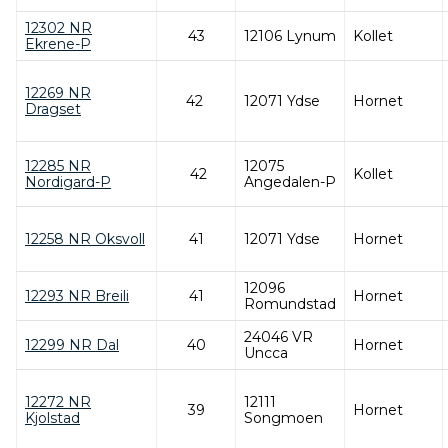
12302 NR
43
12106 Lynum
Kollet
Ekrene-P
12269 NR
42
12071 Ydse
Hornet
Dragset
12285 NR
12075
42
Kollet
Nordigard-P
Angedalen-P
12258 NR Oksvoll
41
12071 Ydse
Hornet
12096
12293 NR Breili
41
Hornet
Romundstad
24046 VR
12299 NR Dal
40
Hornet
Uncca
12272 NR
12111
39
Hornet
Kjolstad
Songmoen