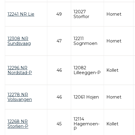
12027
12241 NR Lie
49
Hornet
Storflor
12308 NR
12211
47
Hornet
Sundsvaag
Sognmoen
12296 NR
12082
46
Kollet
Nordstad-P
Lilleeggen-P
12278 NR
46
12061 Hojen
Hornet
Volsvangen
12114
12268 NR
45
Hagemoen-
Kollet
Storlien-P
P