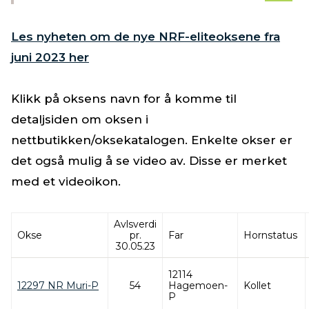
Les nyheten om de nye NRF-eliteoksene fra
juni 2023 her
Klikk på oksens navn for å komme til
detaljsiden om oksen i
nettbutikken/oksekatalogen. Enkelte okser er
det også mulig å se video av. Disse er merket
med et videoikon.
Avlsverdi
Okse
pr.
Far
Hornstatus
30.05.23
12114
12297 NR Muri-P
54
Hagemoen-
Kollet
P