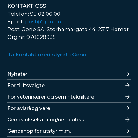
KONTAKT OSS
Telefon: 95 02 06 00
Epost:
post@geno.no
Post: Geno SA, Storhamargata 44, 2317 Hamar
Org.nr: 970028935
Ta kontakt med styret i Geno
Lenker
Nyheter
For tillitsvalgte
For veterinærer og seminteknikere
For avlsrådgivere
Lenker
Genos oksekatalog/nettbutikk
Genoshop for utstyr m.m.