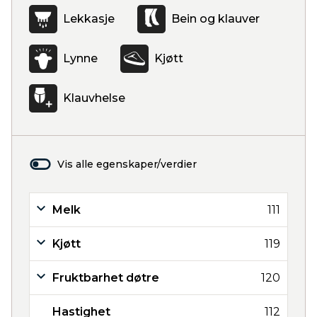
Lekkasje
Bein og klauver
Lynne
Kjøtt
Klauvhelse
Vis alle egenskaper/verdier
Melk
111
Kjøtt
119
Fruktbarhet døtre
120
Hastighet
112