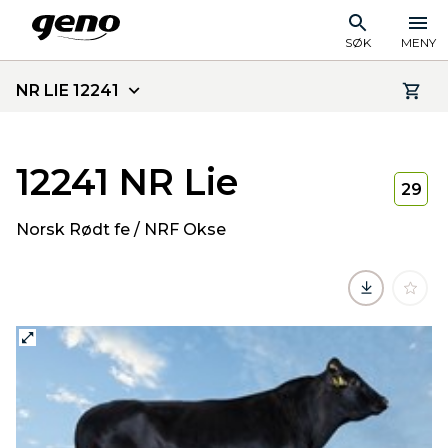
SØK
MENY
NR LIE 12241
12241 NR Lie
29
Norsk Rødt fe / NRF Okse