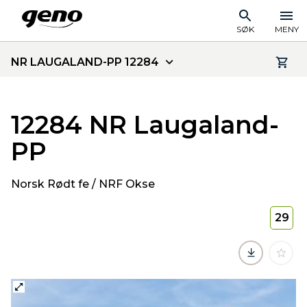
SØK
MENY
NR LAUGALAND-PP 12284
12284 NR Laugaland-
PP
Norsk Rødt fe / NRF Okse
29