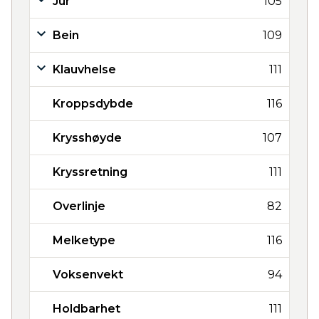
Jur
105
Bein
109
Klauvhelse
111
Kroppsdybde
116
Krysshøyde
107
Kryssretning
111
Overlinje
82
Melketype
116
Voksenvekt
94
Holdbarhet
111