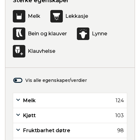
Sterke egenskaper
Melk
Lekkasje
Bein og klauver
Lynne
Klauvhelse
Vis alle egenskaper/verdier
Melk
124
Kjøtt
103
Fruktbarhet døtre
98