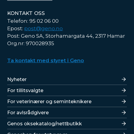
KONTAKT OSS
Telefon: 95 02 06 00
Epost:
post@geno.no
Post: Geno SA, Storhamargata 44, 2317 Hamar
Org.nr: 970028935
Ta kontakt med styret i Geno
Lenker
Nyheter
For tillitsvalgte
For veterinærer og seminteknikere
For avlsrådgivere
Lenker
Genos oksekatalog/nettbutikk