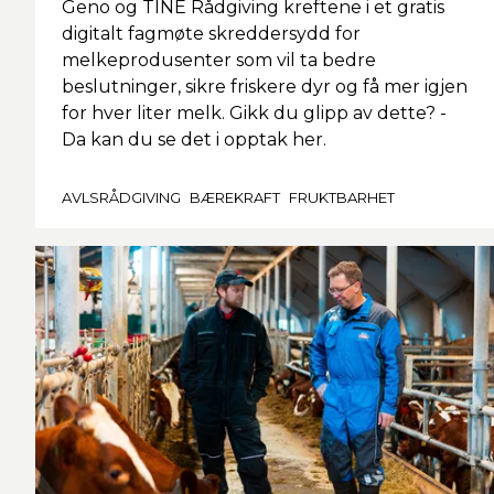
Geno og TINE Rådgiving kreftene i et gratis
digitalt fagmøte skreddersydd for
melkeprodusenter som vil ta bedre
beslutninger, sikre friskere dyr og få mer igjen
for hver liter melk. Gikk du glipp av dette? -
Da kan du se det i opptak her.
AVLSRÅDGIVING
BÆREKRAFT
FRUKTBARHET