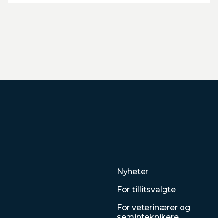
Lenker
Nyheter
For tillitsvalgte
For veterinærer og
seminteknikere