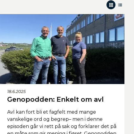
18.6.2025
Genopodden: Enkelt om avl
Avl kan fort bli et fagfelt med mange
vanskelige ord og begrep– men i denne
episoden går vi rett på sak og forklarer det på
en måte som gir mening i fjøset. Genopodden