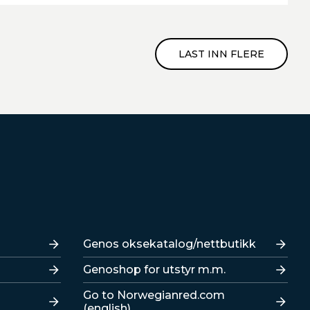
LAST INN FLERE
Lenker
Genos oksekatalog/nettbutikk
Genoshop for utstyr m.m.
Go to Norwegianred.com
(english)