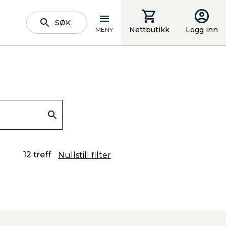
SØK
Nettbutikk
Logg inn
MENY
12 treff
Nullstill filter