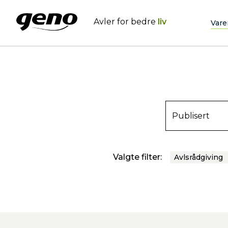
Avler for bedre
liv
Vare
Publisert
Valgte filter:
Avlsrådgiving