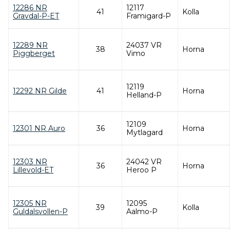
12286 NR
12117
41
Kolla
Gravdal-P-ET
Framigard-P
12289 NR
24037 VR
38
Horna
Piggberget
Vimo
12119
12292 NR Gilde
41
Horna
Helland-P
12109
12301 NR Auro
36
Horna
Mytlagard
12303 NR
24042 VR
36
Horna
Lillevold-ET
Heroo P
12305 NR
12095
39
Kolla
Guldalsvollen-P
Aalmo-P