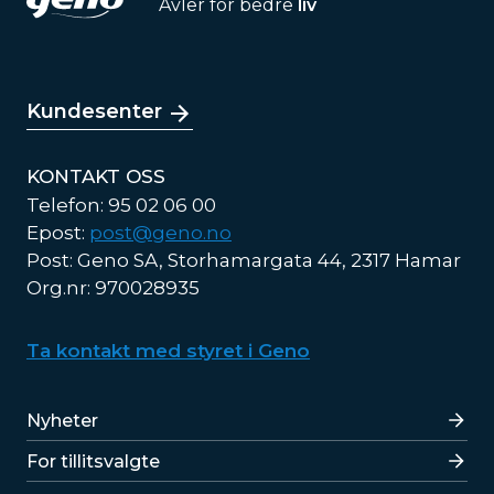
Avler for bedre
liv
Kundesenter
KONTAKT OSS
Telefon: 95 02 06 00
Epost:
post@geno.no
Post: Geno SA, Storhamargata 44, 2317 Hamar
Org.nr: 970028935
Ta kontakt med styret i Geno
Lenker
Nyheter
For tillitsvalgte