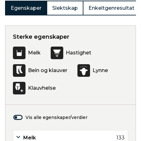
Egenskaper
Slektskap
Enkeltgenresultat
Sterke egenskaper
Melk
Hastighet
Bein og klauver
Lynne
Klauvhelse
Vis alle egenskaper/verdier
Melk
133