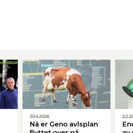
30.4.2026
2.2.2
Nå er Geno avlsplan
End
flyttet over på
av 