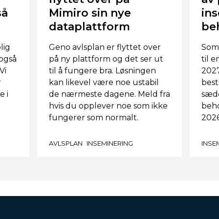
så
Mimiro sin nye
in
dataplattform
be
lig
Geno avlsplan er flyttet over
Som 
 også
på ny plattform og det ser ut
til 
Vi
til å fungere bra. Løsningen
2027
r
kan likevel være noe ustabil
best
e i
de nærmeste dagene. Meld fra
sædd
hvis du opplever noe som ikke
beho
fungerer som normalt.
2026
AVLSPLAN
INSEMINERING
INSE