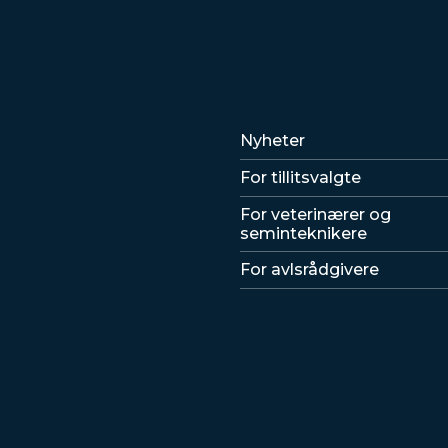
Lenker
Nyheter
For tillitsvalgte
For veterinærer og
seminteknikere
For avlsrådgivere