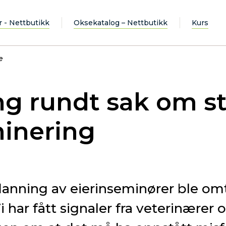
r - Nettbutikk
Oksekatalog – Nettbutikk
Kurs
e
g rundt sak om st
minering
tdanning av eierinseminører ble omt
i har fått signaler fra veterinærer 