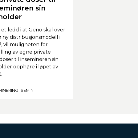
seminøren sin
holder
et ledd i at Geno skal over
en ny distribusjonsmodell i
, vil muligheten for
illing av egne private
oser til inseminøren sin
lder opphøre i løpet av
.
MINERING
SEMIN