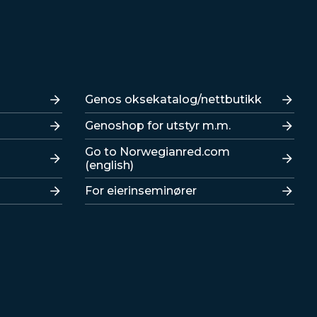
Lenker
Genos oksekatalog/nettbutikk
Genoshop for utstyr m.m.
Go to Norwegianred.com
(english)
For eierinseminører