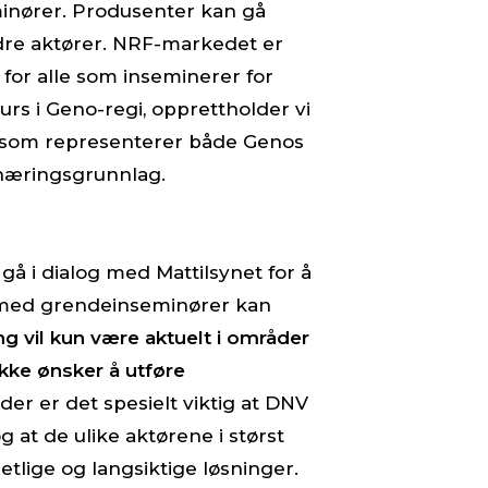
minører. Produsenter kan gå
dre aktører. NRF-markedet er
for alle som inseminerer for
rs i Geno-regi, opprettholder vi
som representerer både Genos
næringsgrunnlag.
 gå i dialog med Mattilsynet for å
 med grendeinseminører kan
ng vil kun være aktuelt i områder
ikke ønsker å utføre
åder er det spesielt viktig at DNV
at de ulike aktørene i størst
etlige og langsiktige løsninger.