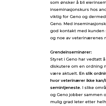
som ønsker å bli eierinse
inseminasjonskurs hos an
viktig for Geno og dermed 
Geno. Med inseminasjonsku
god kontakt med kunden 
og noe av veterinærenes 
Grendeinseminører:
Styret i Geno har vedtatt å
diskutere om en ordning
være aktuelt.
En slik ordni
hvor veterinærer ikke kan/
semintjeneste
. I slike omr
og Geno jobber sammen og 
mulig grad leter etter helh