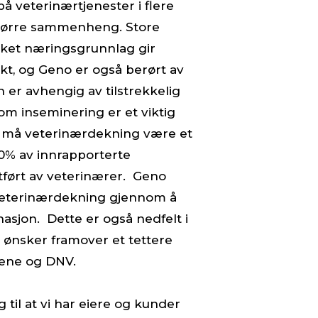
å veterinærtjenester i flere
tørre sammenheng. Store
kket næringsgrunnlag gir
ikt, og Geno er også berørt av
er avhengig av tilstrekkelig
om inseminering er et viktig
, må veterinærdekning være et
70% av innrapporterte
utført av veterinærer. Geno
l veterinærdekning gjennom å
asjon. Dette er også nedfelt i
ønsker framover et tettere
ene og DNV.
til at vi har eiere og kunder