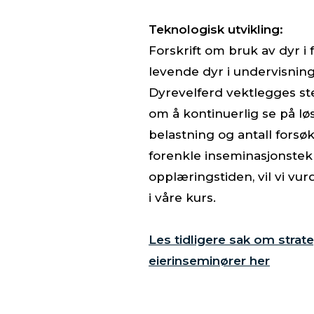
Teknologisk utvikling:
Forskrift om bruk av dyr i
levende dyr i undervisning
Dyrevelferd vektlegges ster
om å kontinuerlig se på l
belastning og antall fors
forenkle inseminasjonste
opplæringstiden, vil vi v
i våre kurs.
Les tidligere sak om strate
eierinseminører her