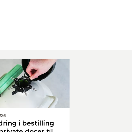
026
ring i bestilling
private doser til