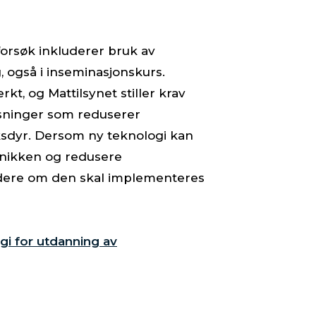
 forsøk inkluderer bruk av
, også i inseminasjonskurs.
kt, og Mattilsynet stiller krav
øsninger som reduserer
øksdyr. Dersom ny teknologi kan
knikken og redusere
urdere om den skal implementeres
gi for utdanning av