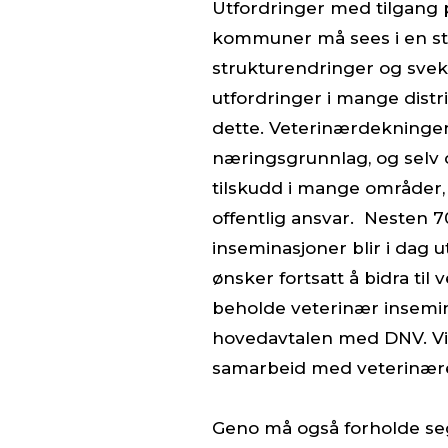
Utfordringer med tilgang p
kommuner må sees i en s
strukturendringer og sve
utfordringer i mange distr
dette. Veterinærdekningen 
næringsgrunnlag, og selv 
tilskudd i mange områder
offentlig ansvar. Nesten 
inseminasjoner blir i dag 
ønsker fortsatt å bidra ti
beholde veterinær insemin
hovedavtalen med DNV. Vi 
samarbeid med veterinær
Geno må også forholde seg 