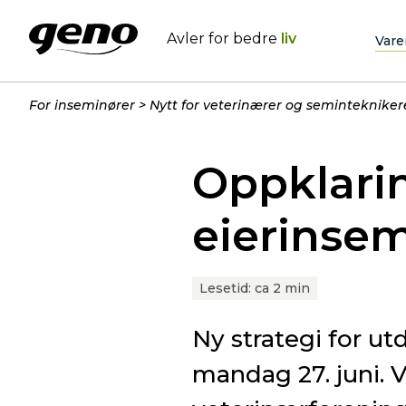
Avler for bedre
liv
Vare
For inseminører
Nytt for veterinærer og semintekniker
Oppklarin
eierinse
Lesetid:
ca 2 min
Ny strategi for u
mandag 27. juni. V