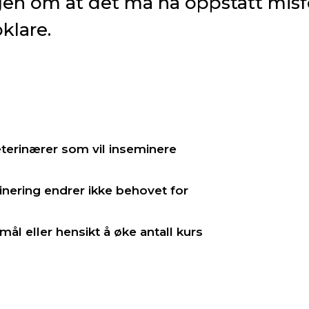
en om at det må ha oppstått misfo
klare.
eterinærer som vil inseminere
minering endrer ikke behovet for
mål eller hensikt å øke antall kurs