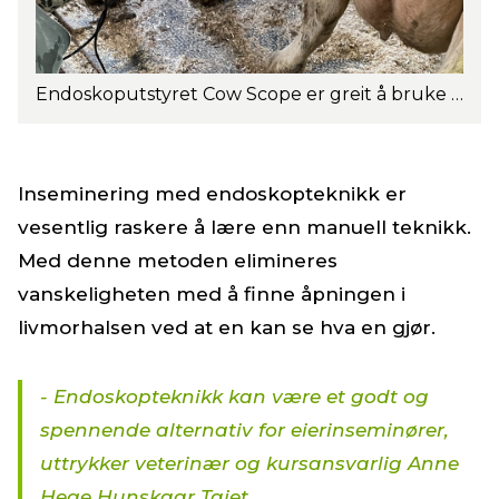
Endoskoputstyret Cow Scope er greit å bruke både på kyr og kviger og enkelt å gjøre reint. Foto: Anne Hege Hunskaar Tajet.
Inseminering med endoskopteknikk er
vesentlig raskere å lære enn manuell teknikk.
Med denne metoden elimineres
vanskeligheten med å finne åpningen i
livmorhalsen ved at en kan se hva en gjør.
- Endoskopteknikk kan være et godt og
spennende alternativ for eierinseminører,
uttrykker veterinær og kursansvarlig Anne
Hege Hunskaar Tajet.