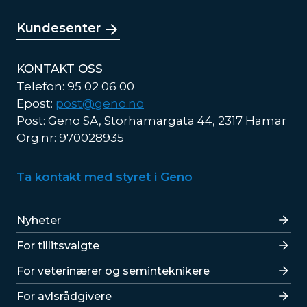
Kundesenter
KONTAKT OSS
Telefon: 95 02 06 00
Epost:
post@geno.no
Post: Geno SA, Storhamargata 44, 2317 Hamar
Org.nr: 970028935
Ta kontakt med styret i Geno
Lenker
Nyheter
For tillitsvalgte
For veterinærer og seminteknikere
For avlsrådgivere