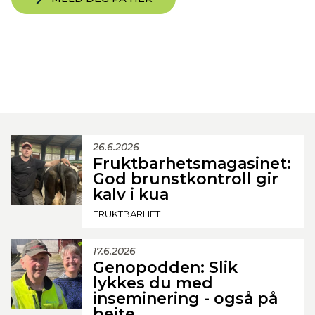
26.6.2026
Fruktbarhetsmagasinet:
God brunstkontroll gir
kalv i kua
FRUKTBARHET
17.6.2026
Genopodden: Slik
lykkes du med
inseminering - også på
beite