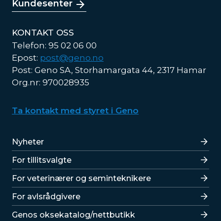
Kundesenter
KONTAKT OSS
Telefon: 95 02 06 00
Epost:
post@geno.no
Post: Geno SA, Storhamargata 44, 2317 Hamar
Org.nr: 970028935
Ta kontakt med styret i Geno
Lenker
Nyheter
For tillitsvalgte
For veterinærer og seminteknikere
For avlsrådgivere
Lenker
Genos oksekatalog/nettbutikk