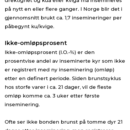
drektighet og kua eller kviga må insemineres
på nytt en eller flere ganger. I Norge blir det i
gjennomsnitt brukt ca. 1,7 insemineringer per
påbegynt ku/kvige.
Ikke-omløpsprosent
Ikke-omløpsprosent (I.O.-%) er den
prosentvise andel av inseminerte kyr som ikke
er registrert med ny inseminering (omløp)
etter en definert periode. Siden brunstsyklus
hos storfe varer i ca. 21 dager, vil de fleste
omløp komme ca. 3 uker etter første
inseminering.
Ofte ser ikke bonden brunst på tomme dyr 21