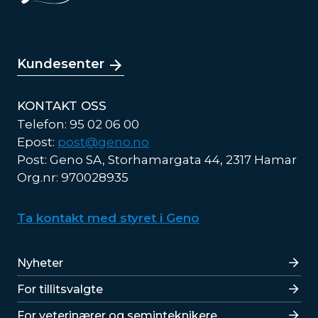
Kundesenter
KONTAKT OSS
Telefon: 95 02 06 00
Epost:
post@geno.no
Post: Geno SA, Storhamargata 44, 2317 Hamar
Org.nr: 970028935
Ta kontakt med styret i Geno
Lenker
Nyheter
For tillitsvalgte
For veterinærer og seminteknikere