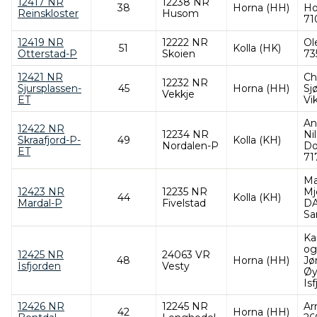
12417 NR
12238 NR
38
Horna (HH)
Ho
Reinskloster
Husom
71
12419 NR
12222 NR
Ol
51
Kolla (HK)
Otterstad-P
Skoien
73
12421 NR
Ch
12232 NR
Sjursplassen-
45
Horna (HH)
Sj
Vekkje
ET
Vi
An
12422 NR
12234 NR
Ni
Skraafjord-P-
49
Kolla (KH)
Nordalen-P
Do
ET
71
Ma
12423 NR
12235 NR
Mj
44
Kolla (KH)
Mardal-P
Fivelstad
DA
Sa
Kar
og
12425 NR
24063 VR
48
Horna (HH)
Jø
Isfjorden
Vesty
Øy
Is
12426 NR
12245 NR
Ar
42
Horna (HH)