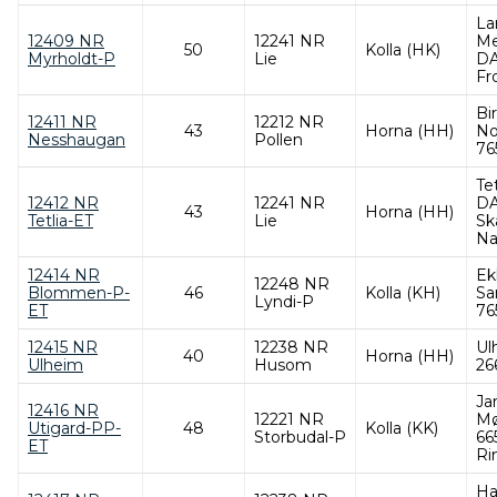
La
12409 NR
12241 NR
Me
50
Kolla (HK)
Myrholdt-P
Lie
DA
Fr
Bi
12411 NR
12212 NR
43
Horna (HH)
No
Nesshaugan
Pollen
76
Te
12412 NR
12241 NR
DA
43
Horna (HH)
Tetlia-ET
Lie
Sk
Na
12414 NR
Ek
12248 NR
Blommen-P-
46
Kolla (KH)
Sa
Lyndi-P
ET
76
12415 NR
12238 NR
Ul
40
Horna (HH)
Ulheim
Husom
26
Ja
12416 NR
12221 NR
Mø
Utigard-PP-
48
Kolla (KK)
Storbudal-P
66
ET
Ri
Ha