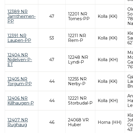
Ol
12389 NR
12201 NR
So
Jamtheimen-
47
Kolla (KK)
Tornes-PP
78
PP
Na
Kl
12391 NR
12211 NR
53
Kolla (KK)
Sa
Laupen-PP
Rem-P
62
Ma
12404 NR
12248 NR
Mo
Nidelven-P-
47
Kolla (KH)
Lyndi-P
Ga
ET
76
Gj
12405 NR
12255 NR
44
Kolla (KK)
La
Torgum-PP
Nerby-P
Br
An
12406 NR
12221 NR
44
Kolla (KH)
Ha
Killhaugen-P
Storbudal-P
Le
Kl
12407 NR
24068 VR
Jo
46
Horna (HH)
Rughaug
Huber
Gr
43