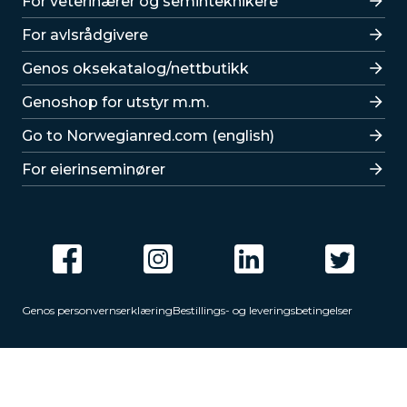
For veterinærer og seminteknikere
For avlsrådgivere
Lenker
Genos oksekatalog/nettbutikk
Genoshop for utstyr m.m.
Go to Norwegianred.com (english)
For eierinseminører
Genos personvernserklæring
Bestillings- og leveringsbetingelser