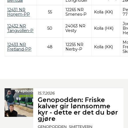
Bentdal
Longhodel
26
12431 NR
12265 NR
Pe
55
Kolla (KK)
Horjem-PP
Smenes-P
77
Jo
12432 NR
24063 NR
50
Kolla (HK)
Br
Tangvollen-P
Vesty
He
Mo
12433 NR
12255 NR
48
Kolla (KK)
Fr
Fretland-PP
Nerby-P
Sk
15.7.2026
Genopodden: Friske
kalver gir lønnsomme
kyr - dette er det du bør
gjøre
GENOPODDEN
SMITTEVERN