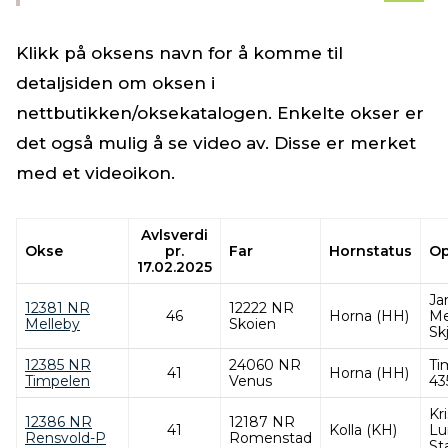
Klikk på oksens navn for å komme til
detaljsiden om oksen i
nettbutikken/oksekatalogen. Enkelte okser er
det også mulig å se video av. Disse er merket
med et videoikon.
Avlsverdi
Okse
pr.
Far
Hornstatus
Op
17.02.2025
Ja
12381 NR
12222 NR
46
Horna (HH)
Me
Melleby
Skoien
Sk
12385 NR
24060 NR
Ti
41
Horna (HH)
Timpelen
Venus
43
Kr
12386 NR
12187 NR
41
Kolla (KH)
Lu
Rensvold-P
Romenstad
St