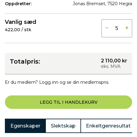
Oppdretter:
Jonas Bremset, 7520 Hegra
Produkter
Vanlig sæd
422,00 / stk
Totalpris:
2 110,00 kr
eks. MVA
Er du medlem? Logg inn og se din medlemspris.
LEGG TIL I HANDLEKURV
Egenskaper
Slektskap
Enkeltgenresultat