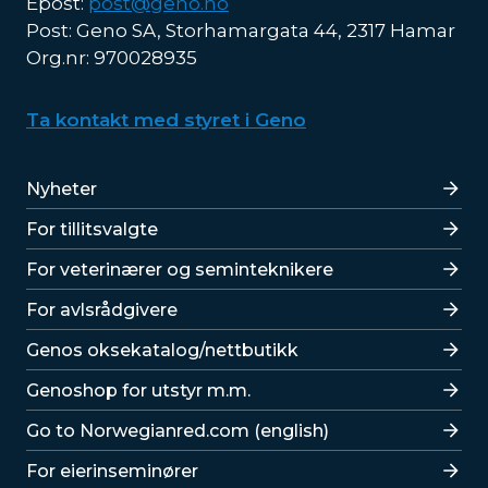
Epost:
post@geno.no
Post: Geno SA, Storhamargata 44, 2317 Hamar
Org.nr: 970028935
Ta kontakt med styret i Geno
Lenker
Nyheter
For tillitsvalgte
For veterinærer og seminteknikere
For avlsrådgivere
Lenker
Genos oksekatalog/nettbutikk
Genoshop for utstyr m.m.
Go to Norwegianred.com (english)
For eierinseminører