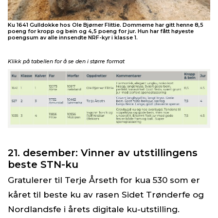
Ku 1641 Gulldokke hos Ole Bjørner Flittie. Dommerne har gitt henne 8,5
poeng for kropp og bein og 4,5 poeng for jur. Hun har fått høyeste
poengsum av alle innsendte NRF-kyr i klasse 1.
Klikk på tabellen for å se den i større format
21. desember: Vinner av utstillingens
beste STN-ku
Gratulerer til Terje Årseth for kua 530 som er
kåret til beste ku av rasen Sidet Trønderfe og
Nordlandsfe i årets digitale ku-utstilling.