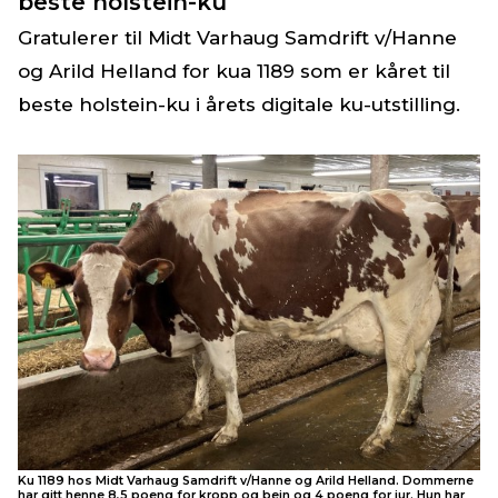
beste holstein-ku
Gratulerer til Midt Varhaug Samdrift v/Hanne
og Arild Helland for kua 1189 som er kåret til
beste holstein-ku i årets digitale ku-utstilling.
Ku 1189 hos Midt Varhaug Samdrift v/Hanne og Arild Helland. Dommerne
har gitt henne 8,5 poeng for kropp og bein og 4 poeng for jur. Hun har