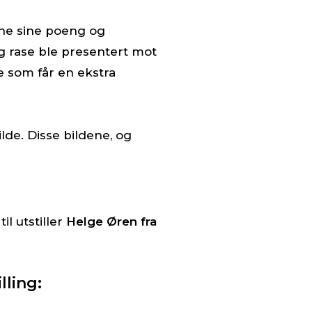
ne sine poeng og
g rase ble presentert mot
re som får en ekstra
de. Disse bildene, og
il utstiller
Helge Øren fra
lling: