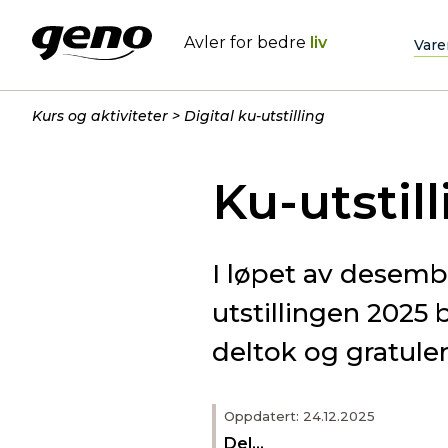
Avler for bedre
liv
Vare
Kurs og aktiviteter
Digital ku-utstilling
Ku-utstil
I løpet av desemb
utstillingen 2025 
deltok og gratuler
Oppdatert: 24.12.2025
Del...