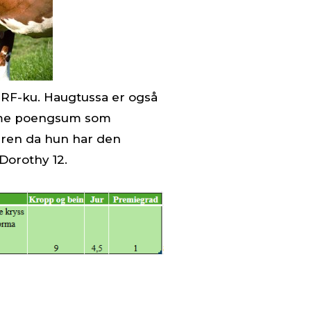
 NRF-ku. Haugtussa er også
samme poengsum som
eren da hun har den
Dorothy 12.