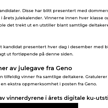
didater. Disse har blitt presentert med dommer
 årets julekalender. Vinnerne innen hver klasse o
 ble det trekt ut en utstiller blant samtlige deltake
t kandidat presentert hver dag i desember med bil
 lagt ut fortløpende på denne siden.
er av julegave fra Geno
n tilfeldig vinner fra samtlige deltakere. Gratulerer t
få en ekstra oppmerksomhet i posten fra Geno.
v vinnerdyrene i årets digitale ku-utsti