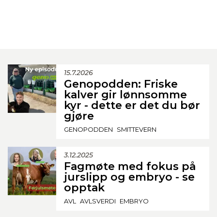
15.7.2026
Genopodden: Friske
kalver gir lønnsomme
kyr - dette er det du bør
gjøre
GENOPODDEN
SMITTEVERN
3.12.2025
Fagmøte med fokus på
jurslipp og embryo - se
opptak
AVL
AVLSVERDI
EMBRYO