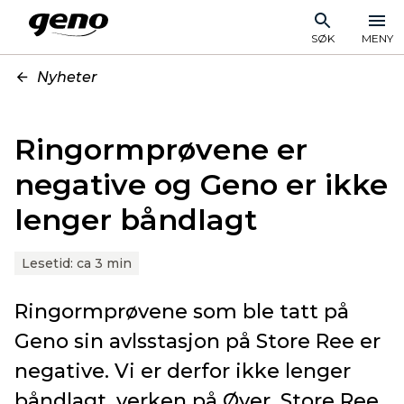
SØK
MENY
Nyheter
Ringormprøvene er
negative og Geno er ikke
lenger båndlagt
Lesetid:
ca 3 min
Ringormprøvene som ble tatt på
Geno sin avlsstasjon på Store Ree er
negative. Vi er derfor ikke lenger
båndlagt, verken på Øyer, Store Ree