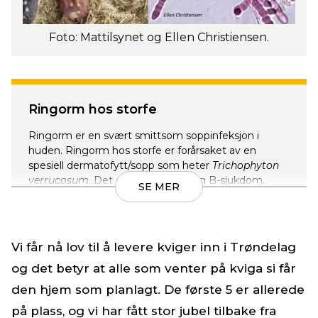
Foto: Mattilsynet og Ellen Christiensen.
Ringorm hos storfe
Ringorm er en svært smittsom soppinfeksjon i
huden. Ringorm hos storfe er forårsaket av en
spesiell dermatofytt/sopp som heter
Trichophyton
verrucosum
. Det er en meldepliktig B-sjukdom.
SE MER
Andre dermatofytter kan føre til hårløse ringorm-
aktige lesjoner (skader), men de vil ikke resultere i
pålegg og restriksjoner. Disse smitter ofte fra hest
Vi får nå lov til å levere kviger inn i Trøndelag
og katt.
og det betyr at alle som venter på kviga si får
Les mer om sykdommen hos
Veterinærinstituttet
den hjem som planlagt. De første 5 er allerede
på plass, og vi har fått stor jubel tilbake fra