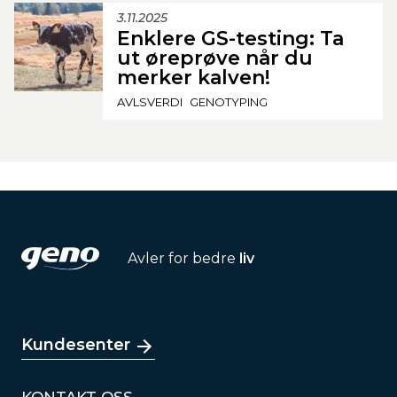
3.11.2025
Enklere GS-testing: Ta
ut øreprøve når du
merker kalven!
AVLSVERDI
GENOTYPING
Avler for bedre
liv
Kundesenter
KONTAKT OSS