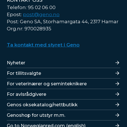
Telefon: 95 02 06 00
Epost:
post@geno.no
Post: Geno SA, Storhamargata 44, 2317 Hamar
Org.nr: 970028935
Ta kontakt med styret i Geno
Lenker
Nyheter
For tillitsvalgte
For veterinærer og seminteknikere
For avlsrådgivere
Lenker
Genos oksekatalog/nettbutikk
Genoshop for utstyr m.m.
Go to Norwegianred.com (english)