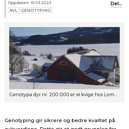
Oppdatert: 10.03.2023
Del...
AVL
GENOTYPING
Genotypa dyr nr. 200 000 er ei kvige hos Lome Samdrift DA på denne flotte plassen i Valdres. Foto: Privat.
Genotyping gir sikrere og bedre kvalitet på
avlsverdiene. Dette gir et godt grunnlag for