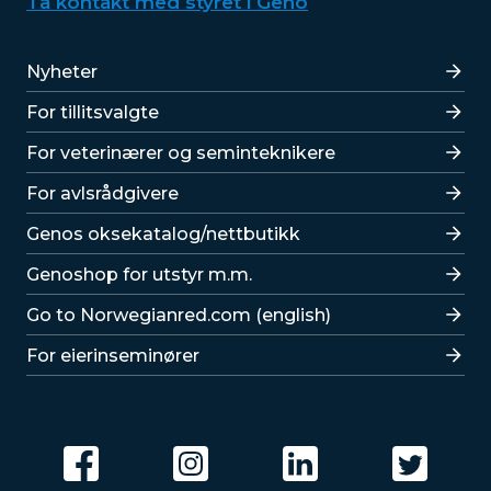
Ta kontakt med styret i Geno
Lenker
Nyheter
For tillitsvalgte
For veterinærer og seminteknikere
For avlsrådgivere
Lenker
Genos oksekatalog/nettbutikk
Genoshop for utstyr m.m.
Go to Norwegianred.com (english)
For eierinseminører