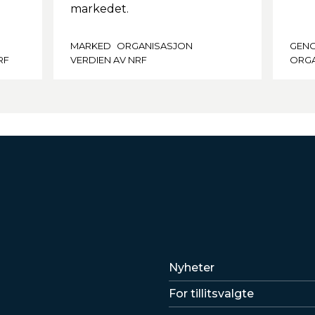
markedet.
MARKED
ORGANISASJON
GEN
RF
VERDIEN AV NRF
ORGA
Lenker
Nyheter
For tillitsvalgte