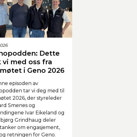
2026
nopodden: Dette
 vi med oss fra
smøtet i Geno 2026
nne episoden av
podden tar vi deg med til
øtet 2026, der styreleder
ard Smenes og
ndingene Ivar Eikeland og
bjørg Grindhaug deler
 tanker om engasjement,
it og retningen for Geno.