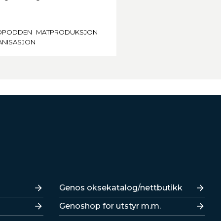
OPODDEN
MATPRODUKSJON
NISASJON
Lenker
Genos oksekatalog/nettbutikk
Genoshop for utstyr m.m.