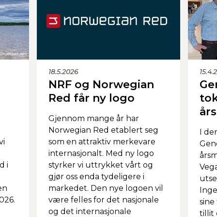
18.5.2026
15.4.
NRF og Norwegian
Ge
Red får ny logo
tok
år
Gjennom mange år har
Norwegian Red etablert seg
I de
vi
som en attraktiv merkevare
Geno
internasjonalt. Med ny logo
årsm
d i
styrker vi uttrykket vårt og
Veg
gjør oss enda tydeligere i
utse
en
markedet. Den nye logoen vil
Inge
2026.
være felles for det nasjonale
sine
og det internasjonale
till