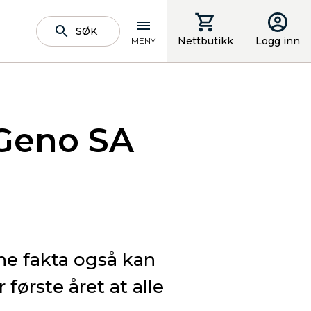
SØK
Nettbutikk
Logg inn
MENY
 Geno SA
rene fakta også kan
 første året at alle