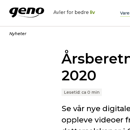
Avler for bedre
liv
Vare
Nyheter
Årsberet
2020
Lesetid:
ca 0 min
Se vår nye digital
oppleve videoer fra