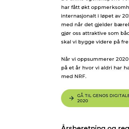
har fått økt oppmerksomh
internasjonalt i løpet av 2
med når det gjelder bærek
gjør oss attraktive som bå
skal vi bygge videre på fr
Når vi oppsummerer 2020 fo
på et år hvor vi aldri har 
med NRF.
GÅ TIL GENOS DIGITA
2020
Årsberetning og re