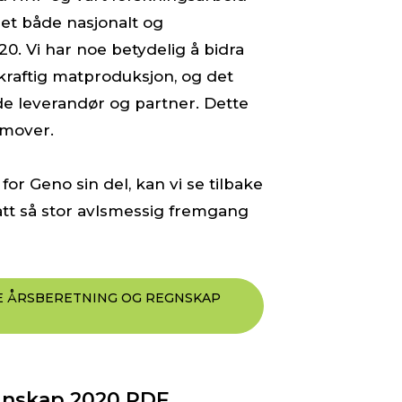
et både nasjonalt og
020. Vi har noe betydelig å bidra
raftig matproduksjon, og det
de leverandør og partner. Dette
emover.
r Geno sin del, kan vi se tilbake
hatt så stor avlsmessig fremgang
LE ÅRSBERETNING OG REGNSKAP
gnskap 2020 PDF