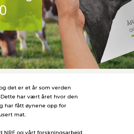
 og det er et år som verden
 Dette har vært året hvor den
g har fått øynene opp for
usert mat.
 NRF og vårt forskningsarbeid