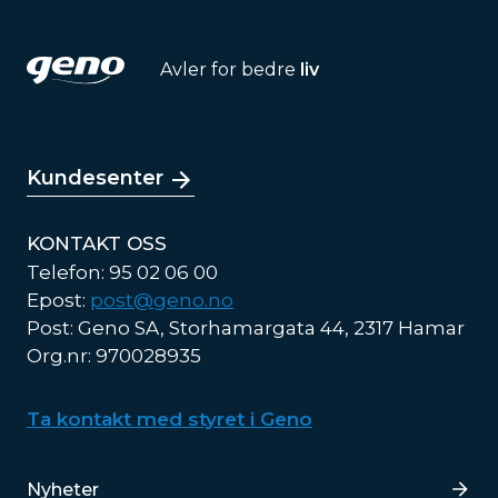
Avler for bedre
liv
Kundesenter
KONTAKT OSS
Telefon: 95 02 06 00
Epost:
post@geno.no
Post: Geno SA, Storhamargata 44, 2317 Hamar
Org.nr: 970028935
Ta kontakt med styret i Geno
Lenker
Nyheter