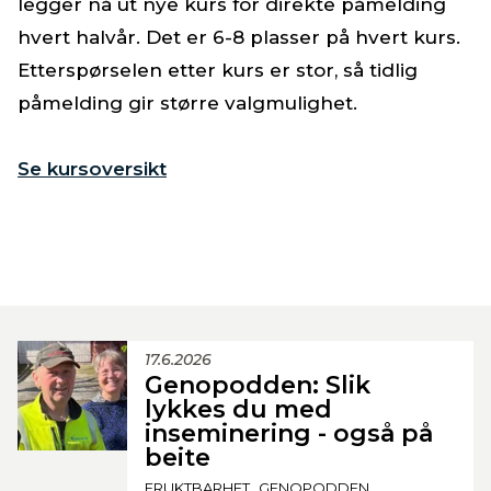
legger nå ut nye kurs for direkte påmelding
hvert halvår. Det er 6-8 plasser på hvert kurs.
Etterspørselen etter kurs er stor, så tidlig
påmelding gir større valgmulighet.
Se kursoversikt
17.6.2026
Genopodden: Slik
lykkes du med
inseminering - også på
beite
FRUKTBARHET
GENOPODDEN