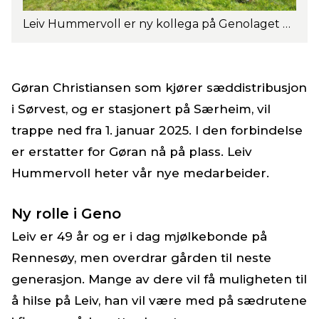
Leiv Hummervoll er ny kollega på Genolaget og skal erstatte Gøran Christiansen, som har kjørt sæddistribusjon i Sørvest med base på Særheim i en årrekke. Foto: Jimmy Marken.
Gøran Christiansen som kjører sæddistribusjon
i Sørvest, og er stasjonert på Særheim, vil
trappe ned fra 1. januar 2025. I den forbindelse
er erstatter for Gøran nå på plass. Leiv
Hummervoll heter vår nye medarbeider.
Ny rolle i Geno
Leiv er 49 år og er i dag mjølkebonde på
Rennesøy, men overdrar gården til neste
generasjon. Mange av dere vil få muligheten til
å hilse på Leiv, han vil være med på sædrutene