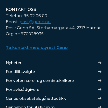
KONTAKT OSS
Telefon: 95 02 06 00
Epost:
post@geno.no
Post: Geno SA, Storhamargata 44, 2317 Hamar
Org.nr: 970028935
Ta kontakt med styret i Geno
Lenker
Nyheter
For tillitsvalgte
For veterinærer og seminteknikere
For avlsrådgivere
Lenker
Genos oksekatalog/nettbutikk
Genoshop for utstyr m.m.