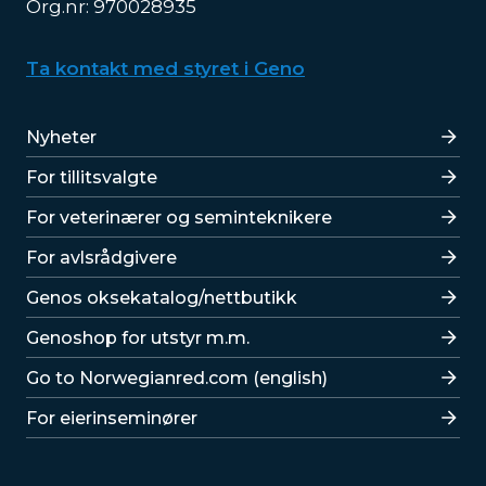
Org.nr: 970028935
Ta kontakt med styret i Geno
Lenker
Nyheter
For tillitsvalgte
For veterinærer og seminteknikere
For avlsrådgivere
Lenker
Genos oksekatalog/nettbutikk
Genoshop for utstyr m.m.
Go to Norwegianred.com (english)
For eierinseminører