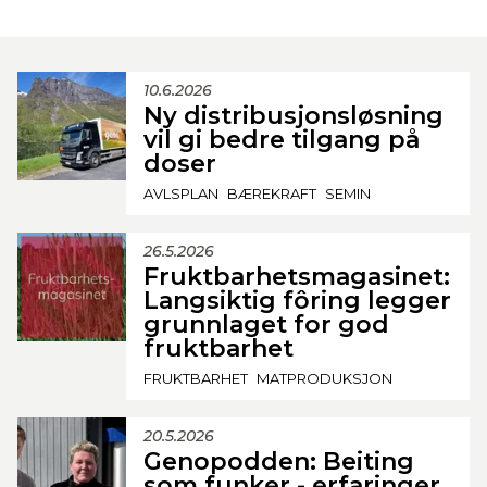
10.6.2026
Ny distribusjonsløsning
vil gi bedre tilgang på
doser
AVLSPLAN
BÆREKRAFT
SEMIN
26.5.2026
Fruktbarhetsmagasinet:
Langsiktig fôring legger
grunnlaget for god
fruktbarhet
FRUKTBARHET
MATPRODUKSJON
20.5.2026
Genopodden: Beiting
som funker - erfaringer