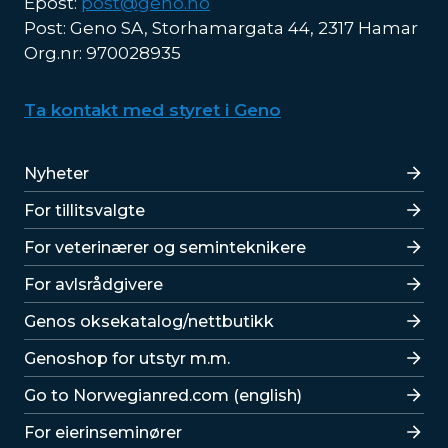
Epost:
post@geno.no
Post: Geno SA, Storhamargata 44, 2317 Hamar
Org.nr: 970028935
Ta kontakt med styret i Geno
Lenker
Nyheter
For tillitsvalgte
For veterinærer og seminteknikere
For avlsrådgivere
Lenker
Genos oksekatalog/nettbutikk
Genoshop for utstyr m.m.
Go to Norwegianred.com (english)
For eierinseminører