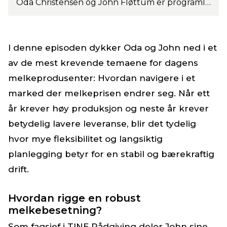
Oda Christensen og John Fløttum er programledere for Storfepodden. Denne gangen dykker de ned i et høyaktuelt og krevende tema for dagens melkeprodusenter. Foto: els Korsten
I denne episoden dykker Oda og John ned i et
av de mest krevende temaene for dagens
melkeprodusenter: Hvordan navigere i et
marked der melkeprisen endrer seg. Når ett
år krever høy produksjon og neste år krever
betydelig lavere leveranse, blir det tydelig
hvor mye fleksibilitet og langsiktig
planlegging betyr for en stabil og bærekraftig
drift.
Hvordan rigge en robust
melkebesetning?
Som fagsjef i TINE Rådgiving deler John sine