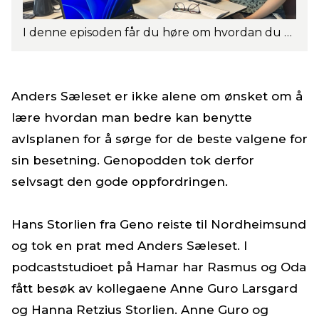
I denne episoden får du høre om hvordan du kan utnytte mulighetene i Geno avlsplan. Fra venstre: Oda Christensen, Rasmus Lang-Ree, Anne Guro Larsgard og Hanna Retzius Storlien. Foto: Geno
Anders Sæleset er ikke alene om ønsket om å
lære hvordan man bedre kan benytte
avlsplanen for å sørge for de beste valgene for
sin besetning. Genopodden tok derfor
selvsagt den gode oppfordringen.
Hans Storlien fra Geno reiste til Nordheimsund
og tok en prat med Anders Sæleset. I
podcaststudioet på Hamar har Rasmus og Oda
fått besøk av kollegaene Anne Guro Larsgard
og Hanna Retzius Storlien. Anne Guro og