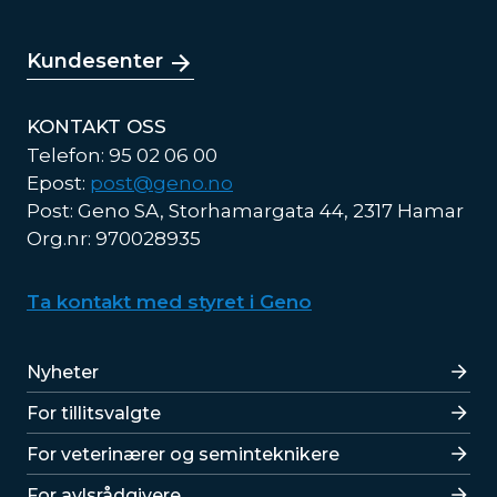
Kundesenter
KONTAKT OSS
Telefon: 95 02 06 00
Epost:
post@geno.no
Post: Geno SA, Storhamargata 44, 2317 Hamar
Org.nr: 970028935
Ta kontakt med styret i Geno
Lenker
Nyheter
For tillitsvalgte
For veterinærer og seminteknikere
For avlsrådgivere