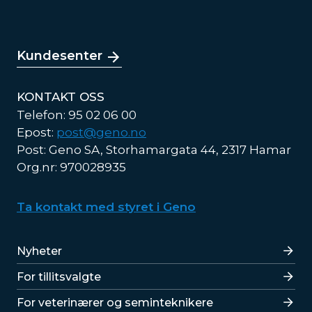
Kundesenter
KONTAKT OSS
Telefon: 95 02 06 00
Epost:
post@geno.no
Post: Geno SA, Storhamargata 44, 2317 Hamar
Org.nr: 970028935
Ta kontakt med styret i Geno
Lenker
Nyheter
For tillitsvalgte
For veterinærer og seminteknikere