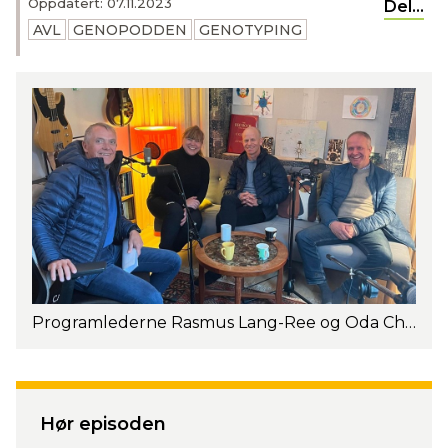
Oppdatert: 07.11.2023
Del...
AVL
GENOPODDEN
GENOTYPING
Programlederne Rasmus Lang-Ree og Oda Christiansen har besøk av avlsforsker i Geno, Sigbjørn Eikje og mjølkeprodusent Lars Egil Lauten.
Hør episoden