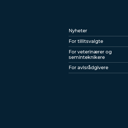
Lenker
Nyheter
For tillitsvalgte
For veterinærer og
seminteknikere
For avlsrådgivere