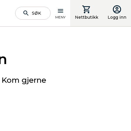
SØK
Nettbutikk
Logg inn
MENY
n
t. Kom gjerne