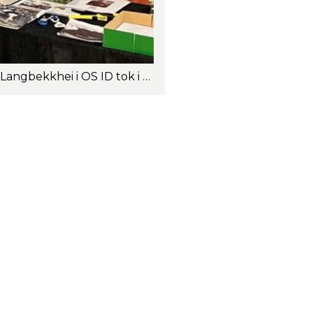
Styreleder Vegard Smenes, styremedlem Gunn Randi Finstad i Geno og Bernt Olav Langbekkhei i OS ID tok i mot folk på stand på Dyrsku'n i Seljord i 2022. Foto: Oda Christensen.