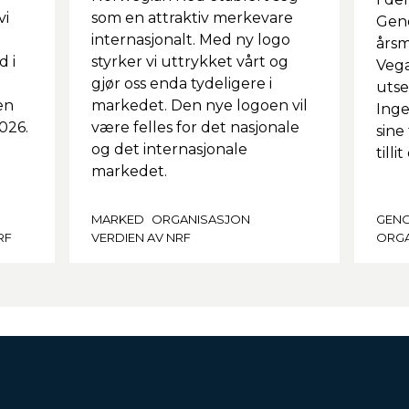
vi
som en attraktiv merkevare
Geno
internasjonalt. Med ny logo
årsm
d i
styrker vi uttrykket vårt og
Veg
gjør oss enda tydeligere i
utse
en
markedet. Den nye logoen vil
Inge
2026.
være felles for det nasjonale
sine
og det internasjonale
till
markedet.
MARKED
ORGANISASJON
GEN
RF
VERDIEN AV NRF
ORGA