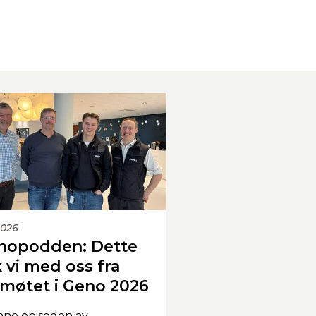
2026
nopodden: Dette
 vi med oss fra
smøtet i Geno 2026
nne episoden av