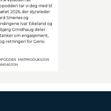
podden tar vi deg med til
øtet 2026, der styreleder
ard Smenes og
ndingene Ivar Eikeland og
bjørg Grindhaug deler
 tanker om engasjement,
it og retningen for Geno.
OPODDEN
MATPRODUKSJON
NISASJON