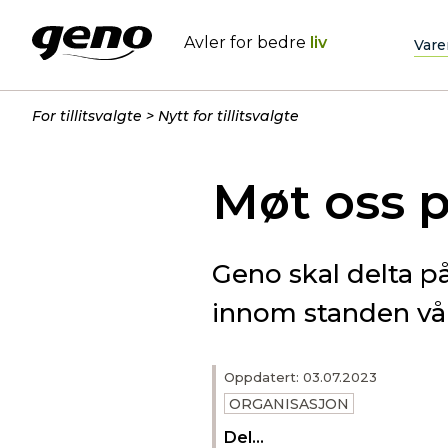
Avler for bedre
liv
Vare
For tillitsvalgte
Nytt for tillitsvalgte
Møt oss p
Geno skal delta på
innom standen vår
Oppdatert: 03.07.2023
ORGANISASJON
Del...