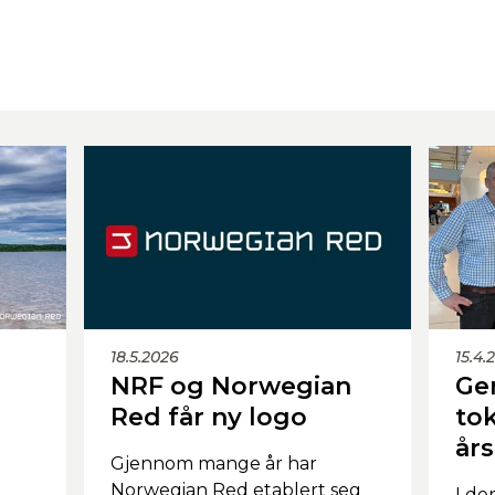
18.5.2026
15.4.
NRF og Norwegian
Ge
Red får ny logo
tok
år
Gjennom mange år har
Norwegian Red etablert seg
I de