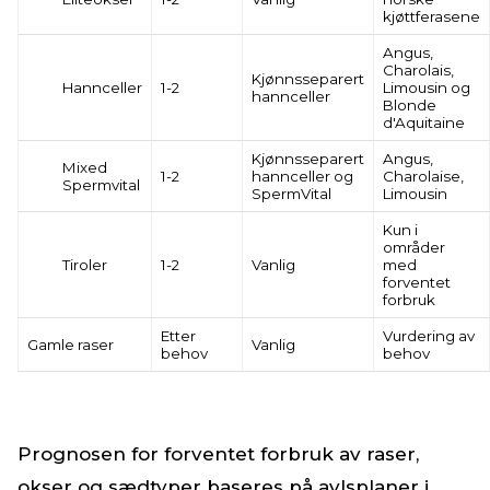
kjøttferasene
Angus,
Charolais,
Kjønnsseparert
Hannceller
1-2
Limousin og
hannceller
Blonde
d'Aquitaine
Kjønnsseparert
Angus,
Mixed
1-2
hannceller og
Charolaise,
Spermvital
SpermVital
Limousin
Kun i
områder
Tiroler
1-2
Vanlig
med
forventet
forbruk
Etter
Vurdering av
Gamle raser
Vanlig
behov
behov
Prognosen for forventet forbruk av raser,
okser og sædtyper baseres på avlsplaner i