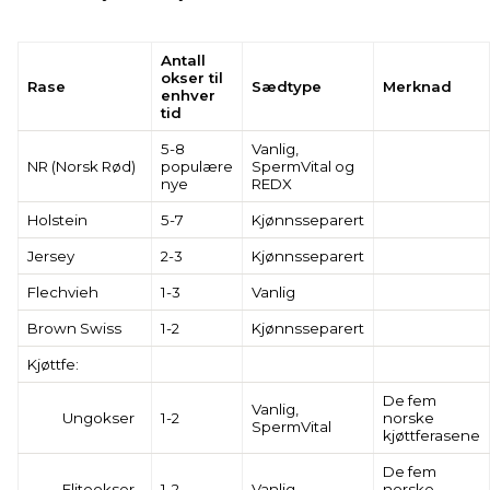
Antall
okser til
Rase
Sædtype
Merknad
enhver
tid
5-8
Vanlig,
NR (Norsk Rød)
populære
SpermVital og
nye
REDX
Holstein
5-7
Kjønnsseparert
Jersey
2-3
Kjønnsseparert
Flechvieh
1-3
Vanlig
Brown Swiss
1-2
Kjønnsseparert
Kjøttfe:
De fem
Vanlig,
Ungokser
1-2
norske
SpermVital
kjøttferasene
De fem
Eliteokser
1-2
Vanlig
norske