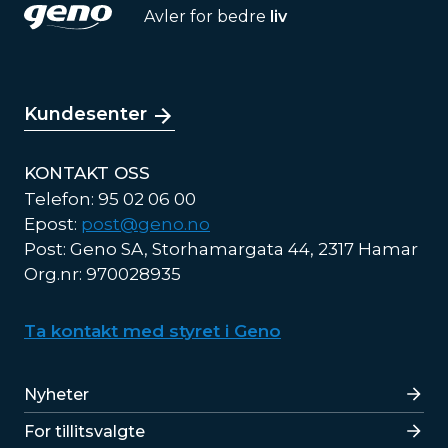
Avler for bedre
liv
Kundesenter
KONTAKT OSS
Telefon: 95 02 06 00
Epost:
post@geno.no
Post: Geno SA, Storhamargata 44, 2317 Hamar
Org.nr: 970028935
Ta kontakt med styret i Geno
Lenker
Nyheter
For tillitsvalgte