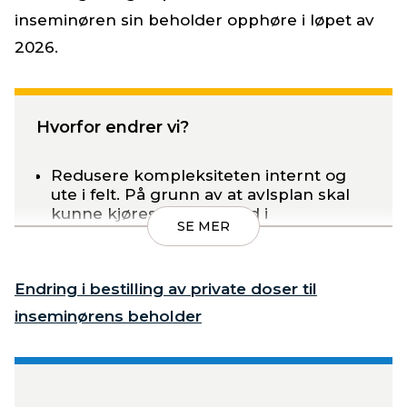
inseminøren sin beholder opphøre i løpet av
2026.
Hvorfor endrer vi?
Redusere kompleksiteten internt og
ute i felt. På grunn av at avlsplan skal
kunne kjøres mot innhold i
SE MER
inseminøren sin beholder, kan vi ikke
inkludere et lager av private doser i
inseminørens varebeholdning.
Endring i bestilling av private doser til
Rydde i interne systemer for å bli mer
inseminørens beholder
leveringsdyktige
Legge ressurser i å utvikle gode
systemer for de som kjøper egen
beholder. Denne gruppen øker stadig