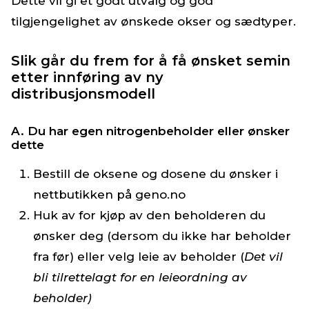
Dette vil gi et godt utvalg og god
Vår rolle er å legge til rette for en sunn og kontrollert
Ny NRF-genetikk tilbys raskere
tilgjengelighet av ønskede okser og sædtyper.
utvikling som er bra både for Geno og eierne våre.
Alle vil ha tilgang til de samme oksene i
Dette gjennom å utvikle gode tjenester knyttet til:
nettbutikken
Slik går du frem for å få ønsket semin
Leieordninger
etter innføring av ny
Nitrogenleveranser
distribusjonsmodell
Service og oppfølging
A. Du har egen nitrogenbeholder eller ønsker
dette
Bestill de oksene og dosene du ønsker i
nettbutikken på geno.no
Huk av for kjøp av den beholderen du
ønsker deg (dersom du ikke har beholder
fra før) eller velg leie av beholder (
Det vil
bli tilrettelagt for en leieordning av
beholder)