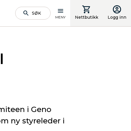
SØK
Nettbutikk
Logg inn
MENY
l
miteen i Geno
m ny styreleder i