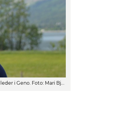
Valgkomiteen i Geno fremmer innstilling på Vegard Nils Smenes (34 år) som ny styreleder i Geno. Foto: Mari Bjørke