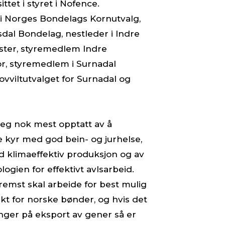
ttet i styret i Nofence.
 Norges Bondelags Kornutvalg,
dal Bondelag, nestleder i Indre
ter, styremedlem Indre
, styremedlem i Surnadal
ovviltutvalget for Surnadal og
eg nok mest opptatt av å
re kyr med god bein- og jurhelse,
d klimaeffektiv produksjon og av
logien for effektivt avlsarbeid.
remst skal arbeide for best mulig
kt for norske bønder, og hvis det
penger på eksport av gener så er