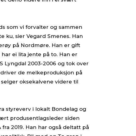
ods som vi forvalter og sammen
ste ku, sier Vegard Smenes. Han
erøy på Nordmøre. Han er gift
ar ei lita jente på to. Han er
 Lyngdal 2003-2006 og tok over
r driver de melkeproduksjon på
e selger oksekalvene videre til
ra styreverv i lokalt Bondelag og
ært produsentlagsleder siden
 fra 2019. Han har også deltatt på