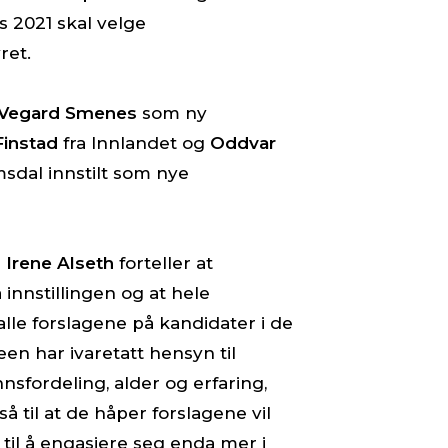
s 2021 skal velge
ret.
Vegard Smenes
som ny
Finstad
fra Innlandet og
Oddvar
sdal innstilt som nye
 Irene Alseth
forteller at
innstillingen og at hele
lle forslagene på kandidater i de
en har ivaretatt hensyn til
nsfordeling, alder og erfaring,
så til at de håper forslagene vil
til å engasjere seg enda mer i