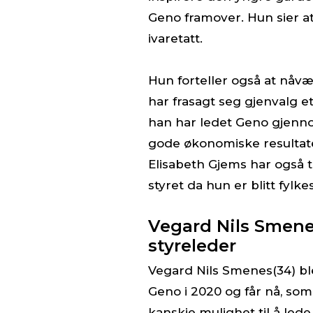
Geno framover. Hun sier at
ivaretatt.
Hun forteller også at nåv
har frasagt seg gjenvalg ette
han har ledet Geno gjenn
gode økonomiske resulta
Elisabeth Gjems har også ta
styret da hun er blitt fylk
Vegard Nils Smene
styreleder
Vegard Nils Smenes(34) ble 
Geno i 2020 og får nå, so
kanskje mulighet til å lede