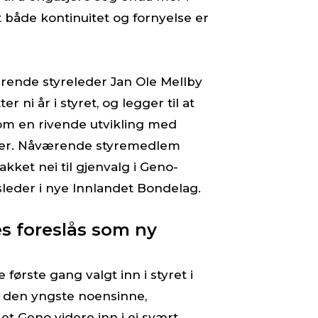
 både kontinuitet og fornyelse er
ærende styreleder Jan Ole Mellby
r ni år i styret, og legger til at
om en rivende utvikling med
ter. Nåværende styremedlem
kket nei til gjenvalg i Geno-
esleder i nye Innlandet Bondelag.
s foreslås som ny
første gang valgt inn i styret i
m den yngste noensinne,
 et Geno videre inn i ei svært