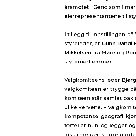
årsmøtet i Geno som i mar
eierrepresentantene til sty
I tillegg til innstillingen på
styreleder, er
Gunn Randi 
Mikkelsen
fra Møre og Rom
styremedlemmer.
Valgkomiteens leder
Bjørg
valgkomiteen er trygge på 
komiteen står samlet bak a
ulike vervene. – Valgkomite
kompetanse, geografi, kjøn
forteller hun, og legger og
inspirere den yngre garde 