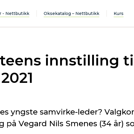
r - Nettbutikk
Oksekatalog – Nettbutikk
Kurs
eens innstilling ti
 2021
es yngste samvirke-leder? Valgko
ng på Vegard Nils Smenes (34 år) so