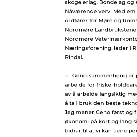
skogeierlag, Bondelag og si
Nåværende verv: Medlem i
ordfører for Møre og Roms
Nordmøre Landbrukstenes
Nordmøre Veterinærkontor
Næringsforening, leder i R
Rindal.
– I Geno-sammenheng er j
arbeide for friske, holdba
av å arbeide langsiktig me
å ta i bruk den beste tekno
Jeg mener Geno først og f
økonomi på kort og lang si
bidrar til at vi kan tjene 