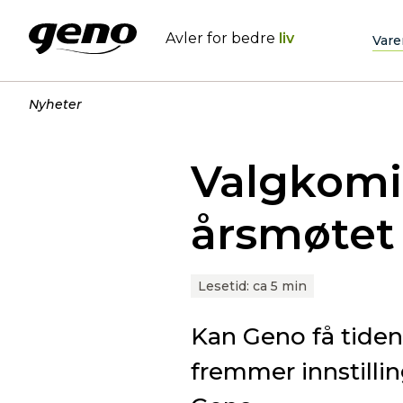
Avler for bedre
liv
Vare
Nyheter
Valgkomit
årsmøtet
Lesetid:
ca 5 min
Kan Geno få tiden
fremmer innstilli