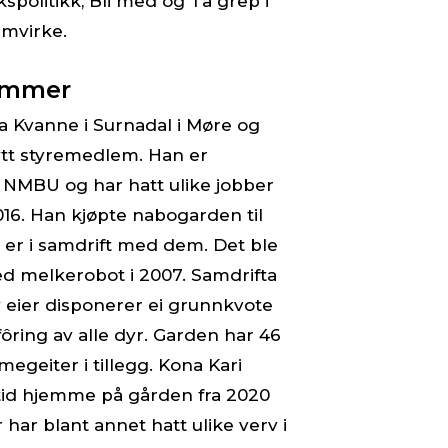
spolitikk, Bli med og Ta grep i
amvirke.
emmer
fra Kvanne i Surnadal i Møre og
ytt styremedlem. Han er
 NMBU og har hatt ulike jobber
016. Han kjøpte nabogarden til
 er i samdrift med dem. Det ble
ed melkerobot i 2007. Samdrifta
v eier disponerer ei grunnkvote
ôring av alle dyr. Garden har 46
egeiter i tillegg. Kona Kari
ltid hjemme på gården fra 2020
har blant annet hatt ulike verv i