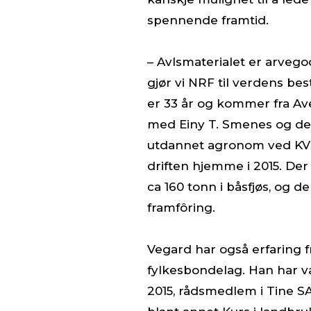
spennende framtid.
– Avlsmaterialet er arveg
gjør vi NRF til verdens be
er 33 år og kommer fra Av
med Einy T. Smenes og de h
utdannet agronom ved KVS
driften hjemme i 2015. De
ca 160 tonn i båsfjøs, og d
framfôring.
Vegard har også erfaring f
fylkesbondelag. Han har v
2015, rådsmedlem i Tine SA