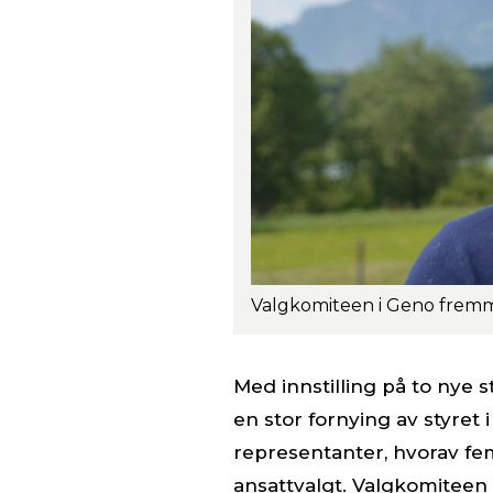
Med innstilling på to nye s
en stor fornying av styret i
representanter, hvorav fem
ansattvalgt. Valgkomiteen i