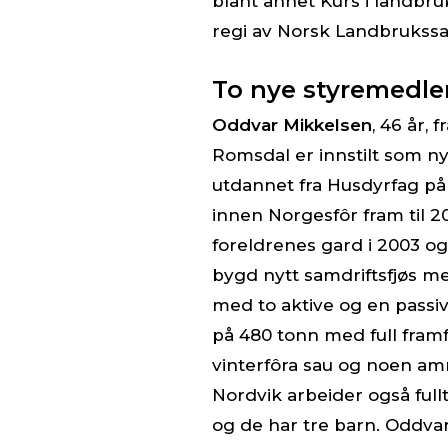
blant annet Kurs i landbruk
regi av Norsk Landbrukss
To nye styremedl
Oddvar Mikkelsen
, 46 år, 
Romsdal er innstilt som n
utdannet fra Husdyrfag på
innen Norgesfôr fram til 2
foreldrenes gard i 2003 og
bygd nytt samdriftsfjøs m
med to aktive og en passi
på 480 tonn med full framf
vinterfôra sau og noen amm
Nordvik arbeider også ful
og de har tre barn. Oddvar 