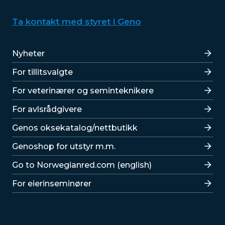
Ta kontakt med styret i Geno
Lenker
Nyheter
For tillitsvalgte
For veterinærer og seminteknikere
For avlsrådgivere
Lenker
Genos oksekatalog/nettbutikk
Genoshop for utstyr m.m.
Go to Norwegianred.com (english)
For eierinseminører