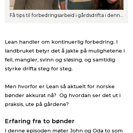
Få tips til forbedringsarbeid i gårdsdrifta i denne episoden av Storfepodden. Fra venstre: John Fløttum, Sverre Lang-Ree og Oda Christensen.
Lean handler om kontinuerlig forbedring. I
landbruket betyr det å jakte på mulighetene i
feil, mangler, svinn og sløsing, og samtidig
styrke drifta steg for steg.
Men hvorfor er Lean så aktuelt for norske
bønder akkurat nå? Og hvordan ser det ut i
praksis, ute på gårdene?
Erfaring fra to bønder
I denne episoden møter John og Oda to som