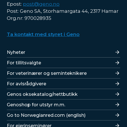
Epost:
post@geno.no
Post: Geno SA, Storhamargata 44, 2317 Hamar
Org.nr: 970028935
Ta kontakt med styret i Geno
Lenker
Nyheter
For tillitsvalgte
For veterinærer og seminteknikere
For avlsrådgivere
Lenker
Genos oksekatalog/nettbutikk
Genoshop for utstyr m.m.
Go to Norwegianred.com (english)
For eierinseminører