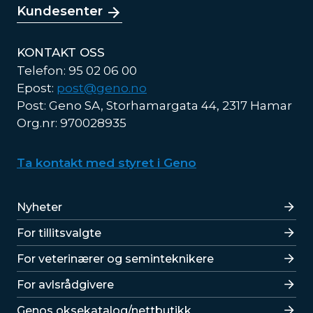
Kundesenter
KONTAKT OSS
Telefon: 95 02 06 00
Epost:
post@geno.no
Post: Geno SA, Storhamargata 44, 2317 Hamar
Org.nr: 970028935
Ta kontakt med styret i Geno
Lenker
Nyheter
For tillitsvalgte
For veterinærer og seminteknikere
For avlsrådgivere
Lenker
Genos oksekatalog/nettbutikk