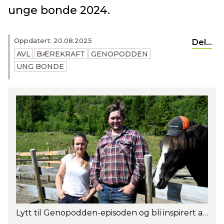
unge bonde 2024.
Oppdatert: 20.08.2025
Del...
AVL
BÆREKRAFT
GENOPODDEN
UNG BONDE
Lytt til Genopodden-episoden og bli inspirert av Thea og Jørgen Kvam sine tanker og erfaringer. Foto: Peter Reppen-Gjelseth