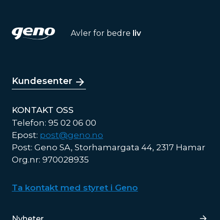
Avler for bedre
liv
Kundesenter
KONTAKT OSS
Telefon: 95 02 06 00
Epost:
post@geno.no
Post: Geno SA, Storhamargata 44, 2317 Hamar
Org.nr: 970028935
Ta kontakt med styret i Geno
Lenker
Nyheter