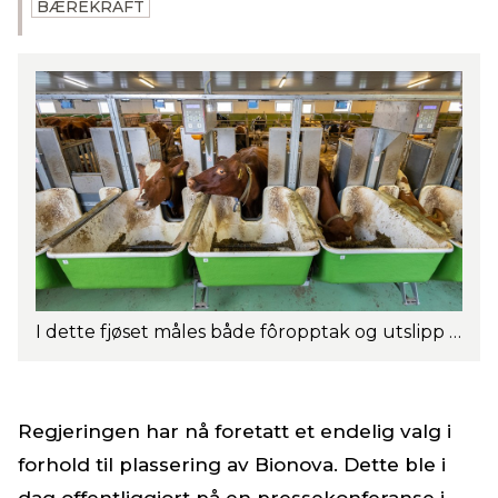
BÆREKRAFT
I dette fjøset måles både fôropptak og utslipp av metangass. Geno ønsker å avle for en mer fôreffektiv, klimavennlig ku. Foto: Espen Solli
Regjeringen har nå foretatt et endelig valg i
forhold til plassering av Bionova. Dette ble i
dag offentliggjort på en pressekonferanse i