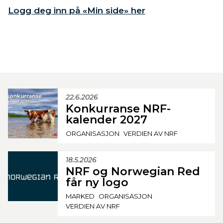
Logg deg inn på «Min side» her
22.6.2026
Konkurranse NRF-
kalender 2027
ORGANISASJON
VERDIEN AV NRF
18.5.2026
NRF og Norwegian Red
får ny logo
MARKED
ORGANISASJON
VERDIEN AV NRF