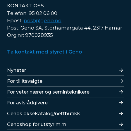
KONTAKT OSS
Telefon: 95 02 06 00
Epost:
post@geno.no
Post: Geno SA, Storhamargata 44, 2317 Hamar
Org.nr: 970028935
Ta kontakt med styret i Geno
Lenker
Nyheter
For tillitsvalgte
For veterinærer og seminteknikere
For avlsrådgivere
Lenker
Genos oksekatalog/nettbutikk
Genoshop for utstyr m.m.