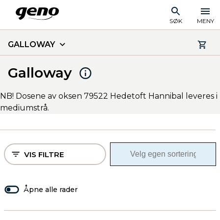
SØK
MENY
GALLOWAY
Galloway
NB! Dosene av oksen 79522 Hedetoft Hannibal leveres i
mediumstrå.
VIS FILTRE
Åpne alle rader