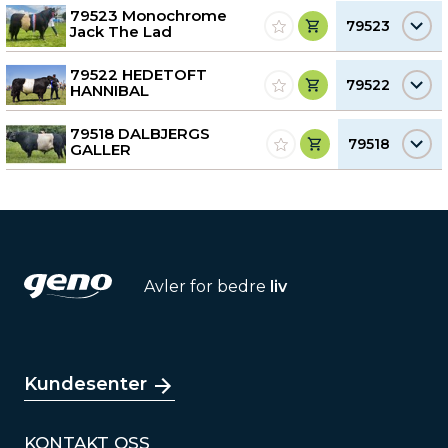
79523 Monochrome
79523
Jack The Lad
79522 HEDETOFT
79522
HANNIBAL
79518 DALBJERGS
79518
GALLER
Avler for bedre
liv
Kundesenter
KONTAKT OSS