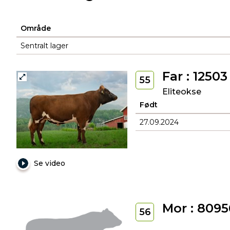
Område
Sentralt lager
Far : 1250
55
Eliteokse
Født
27.09.2024
Se video
Mor : 809
56