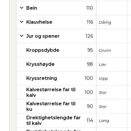
Bein
110
Klauvhelse
116
Dårlig
Jur og spener
126
Kroppsdybde
95
Grunn
Krysshøyde
98
Lav
Kryssretning
100
Vipp
Kalvestørrelse far til
100
Stor
kalv
Kalvestørrelse far til
90
Stor
ku
Drektighetslengde far
114
Lang
til kalv