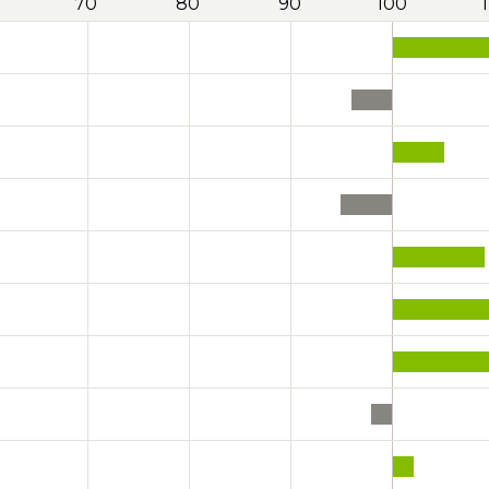
70
80
90
100