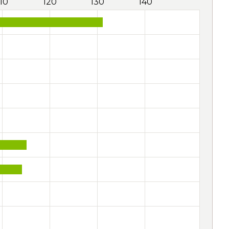
110
120
130
140