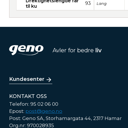
Drektighetslengde far
93
Lang
til ku
Avler for bedre
liv
Kundesenter
KONTAKT OSS
Telefon: 95 02 06 00
Epost:
post@geno.no
Post: Geno SA, Storhamargata 44, 2317 Hamar
Org.nr: 970028935