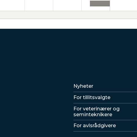
Lenker
Nyheter
For tillitsvalgte
For veterinærer og
seminteknikere
For avlsrådgivere