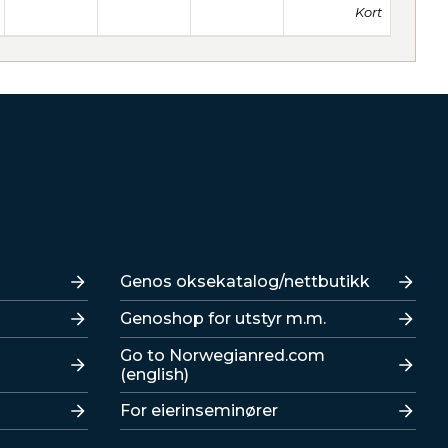
Kort
Lenker
Genos oksekatalog/nettbutikk
Genoshop for utstyr m.m.
Go to Norwegianred.com
(english)
For eierinseminører