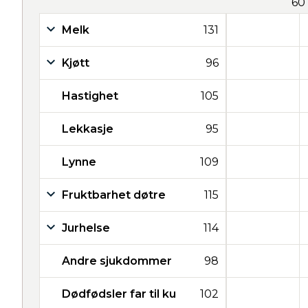
60
Melk
131
Kjøtt
96
Hastighet
105
Lekkasje
95
Lynne
109
Fruktbarhet døtre
115
Jurhelse
114
Andre sjukdommer
98
Dødfødsler far til ku
102