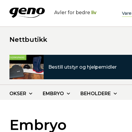
Avler for bedre
liv
Vare
Nettbutikk
Bestill utstyr og hjelpemidler
OKSER
EMBRYO
BEHOLDERE
Embryo