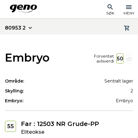
SØK
MENY
80953 2
Embryo
Forventet
50
avlsverdi
Område:
Sentralt lager
Skylling:
2
Embryo:
Embryo
Far : 12503 NR Grude-PP
55
Eliteokse