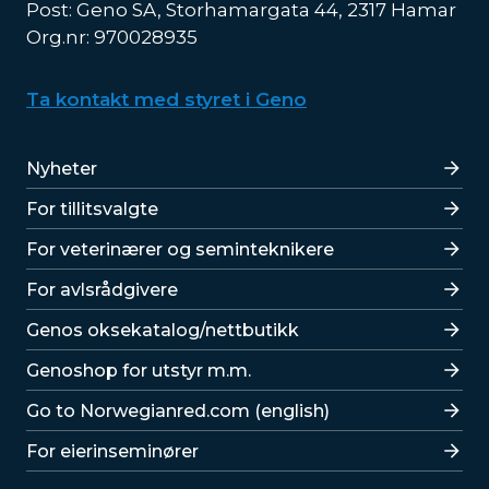
Post: Geno SA, Storhamargata 44, 2317 Hamar
Org.nr: 970028935
Ta kontakt med styret i Geno
Lenker
Nyheter
For tillitsvalgte
For veterinærer og seminteknikere
For avlsrådgivere
Lenker
Genos oksekatalog/nettbutikk
Genoshop for utstyr m.m.
Go to Norwegianred.com (english)
For eierinseminører