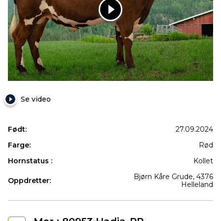
12503
NR
Grude-
PP
Se video
Født:
27.09.2024
Farge:
Rød
Hornstatus :
Kollet
Bjørn Kåre Grude, 4376
Oppdretter:
Helleland