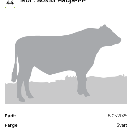
Mor : 80953 Hadja-PP
44
Født:
18.05.2025
Farge:
Svart