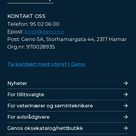
KONTAKT OSS
Telefon: 95 02 06 00
Epost:
post@geno.no
Post: Geno SA, Storhamargata 44, 2317 Hamar
Org.nr: 970028935
Ta kontakt med styret i Geno
Lenker
Nyheter
For tillitsvalgte
For veterinærer og seminteknikere
For avlsrådgivere
Lenker
Genos oksekatalog/nettbutikk