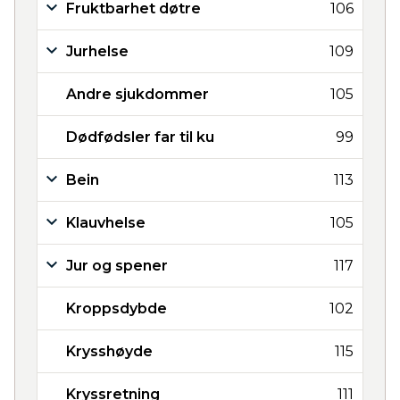
Fruktbarhet døtre
106
Jurhelse
109
Andre sjukdommer
105
Dødfødsler far til ku
99
Bein
113
Klauvhelse
105
Jur og spener
117
Kroppsdybde
102
Krysshøyde
115
Kryssretning
111