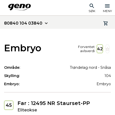
SØK
MENY
80840 104 03840
Embryo
Forventet
42
avlsverdi
Område:
Trøndelag nord - Snåsa
Skylling:
104
Embryo:
Embryo
Far : 12495 NR Staurset-PP
45
Eliteokse