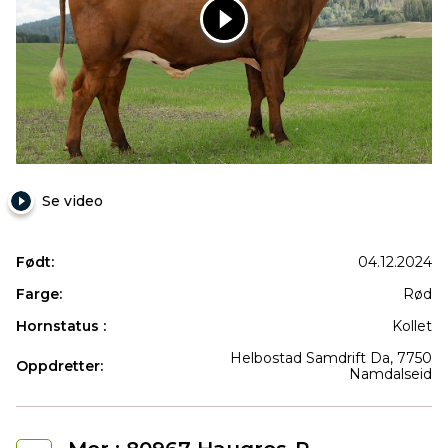
12527
NR
Helbostad-
P
Se video
Født:
04.12.2024
Farge:
Rød
Hornstatus :
Kollet
Helbostad Samdrift Da, 7750
Oppdretter:
Namdalseid