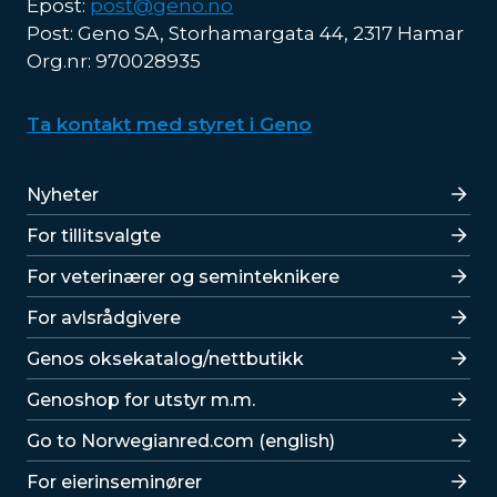
Epost:
post@geno.no
Post: Geno SA, Storhamargata 44, 2317 Hamar
Org.nr: 970028935
Ta kontakt med styret i Geno
Lenker
Nyheter
For tillitsvalgte
For veterinærer og seminteknikere
For avlsrådgivere
Lenker
Genos oksekatalog/nettbutikk
Genoshop for utstyr m.m.
Go to Norwegianred.com (english)
For eierinseminører