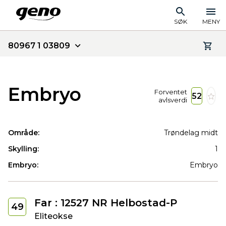
SØK
MENY
80967 1 03809
Embryo
Forventet
52
avlsverdi
Område:
Trøndelag midt
Skylling:
1
Embryo:
Embryo
Far : 12527 NR Helbostad-P
49
Eliteokse