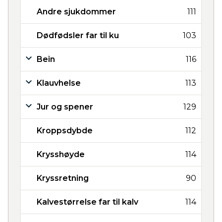
Andre sjukdommer
111
Dødfødsler far til ku
103
Bein
116
Klauvhelse
113
Jur og spener
129
Kroppsdybde
112
Krysshøyde
114
Kryssretning
90
Kalvestørrelse far til kalv
114