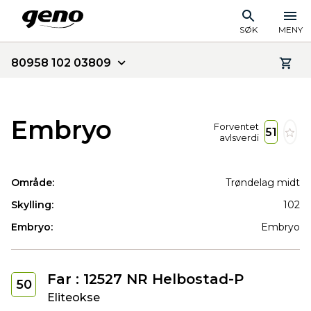
SØK
MENY
80958 102 03809
Embryo
Forventet
51
avlsverdi
Område:
Trøndelag midt
Skylling:
102
Embryo:
Embryo
Far : 12527 NR Helbostad-P
50
Eliteokse