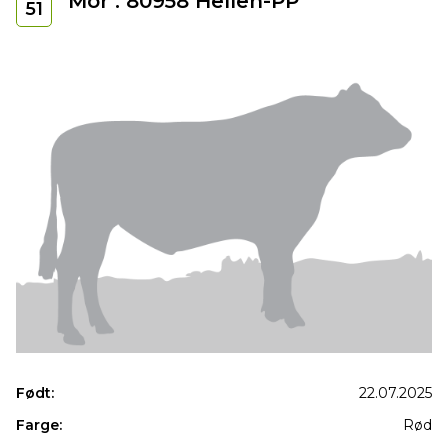
Mor : 80958 Hellen-PP
51
Født:
22.07.2025
Farge:
Rød