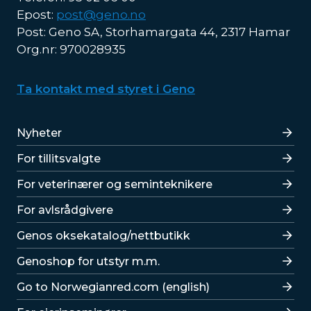
Epost:
post@geno.no
Post: Geno SA, Storhamargata 44, 2317 Hamar
Org.nr: 970028935
Ta kontakt med styret i Geno
Lenker
Nyheter
For tillitsvalgte
For veterinærer og seminteknikere
For avlsrådgivere
Lenker
Genos oksekatalog/nettbutikk
Genoshop for utstyr m.m.
Go to Norwegianred.com (english)