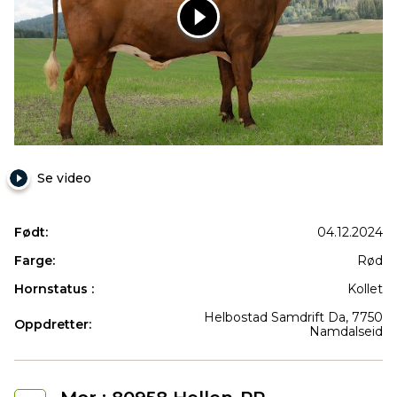
12527
NR
Helbostad-
P
Se video
Født:
04.12.2024
Farge:
Rød
Hornstatus :
Kollet
Helbostad Samdrift Da, 7750
Oppdretter:
Namdalseid