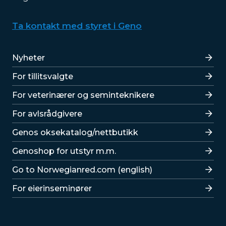
Ta kontakt med styret i Geno
Lenker
Nyheter
For tillitsvalgte
For veterinærer og seminteknikere
For avlsrådgivere
Lenker
Genos oksekatalog/nettbutikk
Genoshop for utstyr m.m.
Go to Norwegianred.com (english)
For eierinseminører