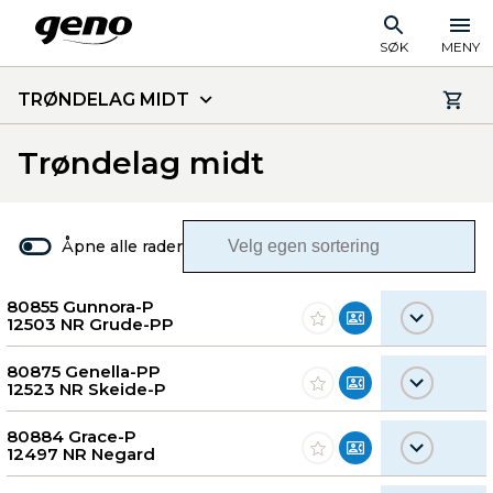
SØK
MENY
TRØNDELAG MIDT
Trøndelag midt
Åpne alle rader
80855 Gunnora-P
12503 NR Grude-PP
80875 Genella-PP
12523 NR Skeide-P
80884 Grace-P
12497 NR Negard