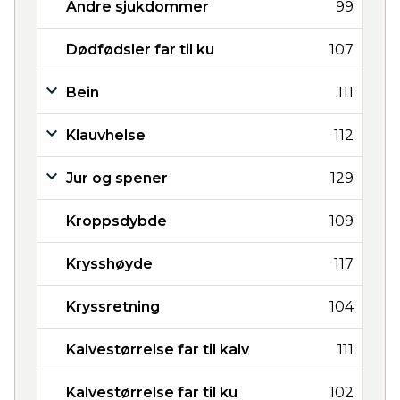
Andre sjukdommer
99
Dødfødsler far til ku
107
Bein
111
Klauvhelse
112
Jur og spener
129
Kroppsdybde
109
Krysshøyde
117
Kryssretning
104
Kalvestørrelse far til kalv
111
Kalvestørrelse far til ku
102