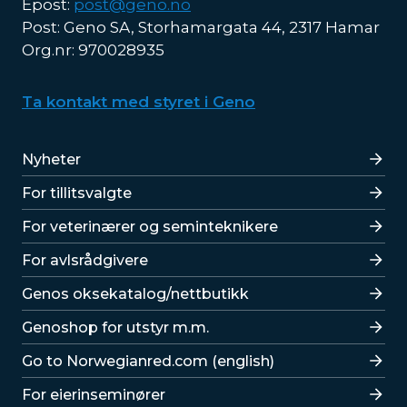
Epost:
post@geno.no
Post: Geno SA, Storhamargata 44, 2317 Hamar
Org.nr: 970028935
Ta kontakt med styret i Geno
Lenker
Nyheter
For tillitsvalgte
For veterinærer og seminteknikere
For avlsrådgivere
Lenker
Genos oksekatalog/nettbutikk
Genoshop for utstyr m.m.
Go to Norwegianred.com (english)
For eierinseminører