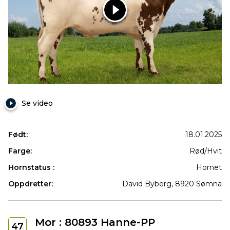
12524
NR
Somna
Se video
Født:
18.01.2025
Farge:
Rød/Hvit
Hornstatus :
Hornet
Oppdretter:
David Byberg, 8920 Sømna
Mor : 80893 Hanne-PP
47