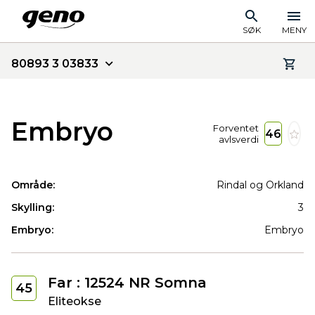
SØK
MENY
80893 3 03833
Embryo
Forventet
46
avlsverdi
Område:
Rindal og Orkland
Skylling:
3
Embryo:
Embryo
Far : 12524 NR Somna
45
Eliteokse