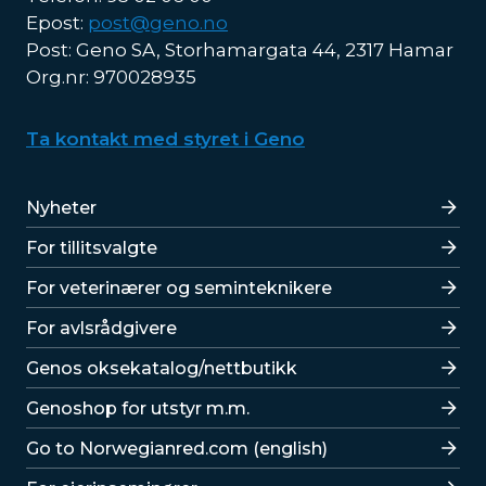
Epost:
post@geno.no
Post: Geno SA, Storhamargata 44, 2317 Hamar
Org.nr: 970028935
Ta kontakt med styret i Geno
Lenker
Nyheter
For tillitsvalgte
For veterinærer og seminteknikere
For avlsrådgivere
Lenker
Genos oksekatalog/nettbutikk
Genoshop for utstyr m.m.
Go to Norwegianred.com (english)