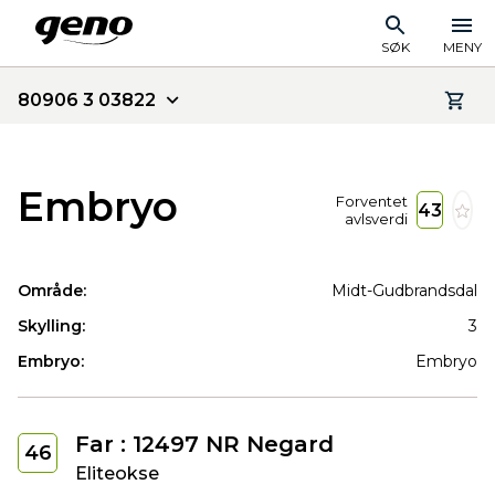
SØK
MENY
80906 3 03822
Embryo
Forventet
43
avlsverdi
Område:
Midt-Gudbrandsdal
Skylling:
3
Embryo:
Embryo
Far : 12497 NR Negard
46
Eliteokse