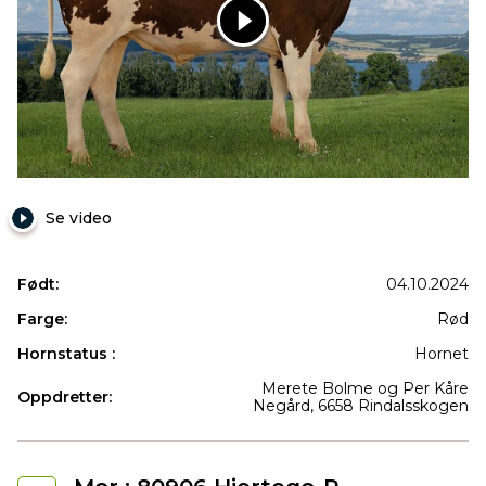
12497
NR
Negard
Se video
Født:
04.10.2024
Farge:
Rød
Hornstatus :
Hornet
Merete Bolme og Per Kåre
Oppdretter:
Negård, 6658 Rindalsskogen