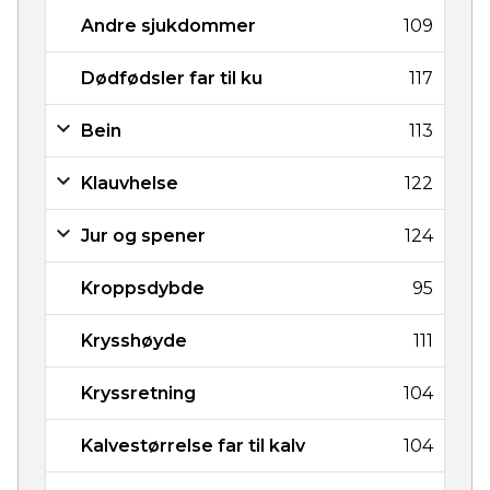
Andre sjukdommer
109
Dødfødsler far til ku
117
Bein
113
Klauvhelse
122
Jur og spener
124
Kroppsdybde
95
Krysshøyde
111
Kryssretning
104
Kalvestørrelse far til kalv
104