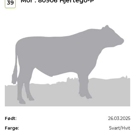
Mor : 80906 Hjertego-P
39
Født:
26.03.2025
Farge:
Svart/Hvit