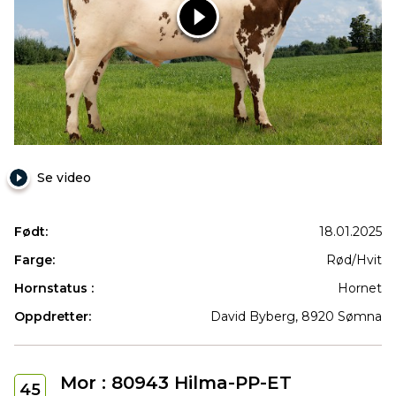
12524
NR
Somna
Se video
Født:
18.01.2025
Farge:
Rød/Hvit
Hornstatus :
Hornet
Oppdretter:
David Byberg, 8920 Sømna
Mor : 80943 Hilma-PP-ET
45