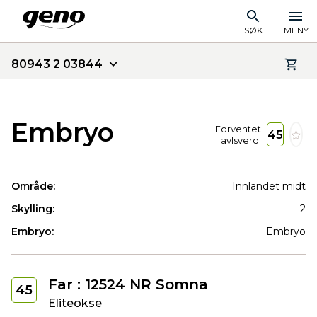
SØK
MENY
80943 2 03844
Embryo
Forventet
45
avlsverdi
Område:
Innlandet midt
Skylling:
2
Embryo:
Embryo
Far : 12524 NR Somna
45
Eliteokse