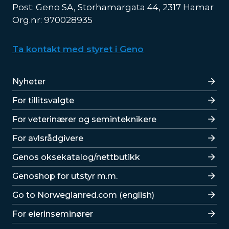
Post: Geno SA, Storhamargata 44, 2317 Hamar
Org.nr: 970028935
Ta kontakt med styret i Geno
Lenker
Nyheter
For tillitsvalgte
For veterinærer og seminteknikere
For avlsrådgivere
Lenker
Genos oksekatalog/nettbutikk
Genoshop for utstyr m.m.
Go to Norwegianred.com (english)
For eierinseminører