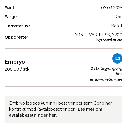
Født:
07.03.2025
Farge:
Rød
Hornstatus :
Kollet
ARNE IVAR NESS, 7200
Oppdretter:
Kyrksæterøra
Produkter
Embryo
2 stk tilgjengelig
200,00 / stk
hos
embryoveterinær
Embryo legges kun inn i besetninger som Geno har
kontrakt med (avtalebesetninger).
Les mer om
avtalebesetninger her.