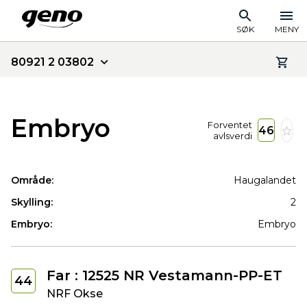
SØK
MENY
80921 2 03802
Embryo
Forventet
46
avlsverdi
Område:
Haugalandet
Skylling:
2
Embryo:
Embryo
Far : 12525 NR Vestamann-PP-ET
44
NRF Okse