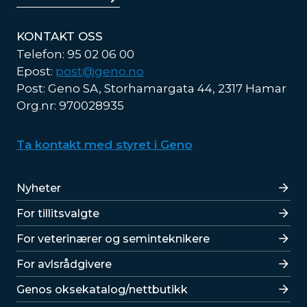
KONTAKT OSS
Telefon: 95 02 06 00
Epost:
post@geno.no
Post: Geno SA, Storhamargata 44, 2317 Hamar
Org.nr: 970028935
Ta kontakt med styret i Geno
Lenker
Nyheter
For tillitsvalgte
For veterinærer og seminteknikere
For avlsrådgivere
Lenker
Genos oksekatalog/nettbutikk