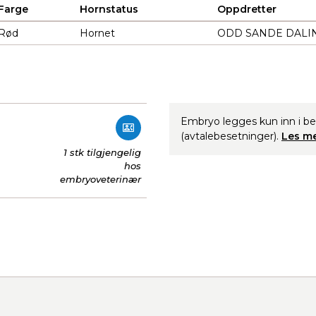
Farge
Hornstatus
Oppdretter
Rød
Hornet
ODD SANDE DALING
Embryo legges kun inn i b
(avtalebesetninger).
Les me
1 stk tilgjengelig
hos
embryoveterinær