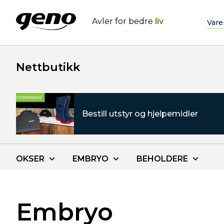
Avler for bedre
liv
Vare
Nettbutikk
Bestill utstyr og hjelpemidler
OKSER
EMBRYO
BEHOLDERE
Embryo