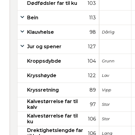
Dødfødsler far til ku
103
Bein
113
Klauvhelse
98
Dårlig
Jur og spener
127
Kroppsdybde
104
Grunn
Krysshøyde
122
Lav
Kryssretning
89
Vipp
Kalvestørrelse far til
97
Stor
kalv
Kalvestørrelse far til
106
Stor
ku
Drektighetslengde far
106
Lang