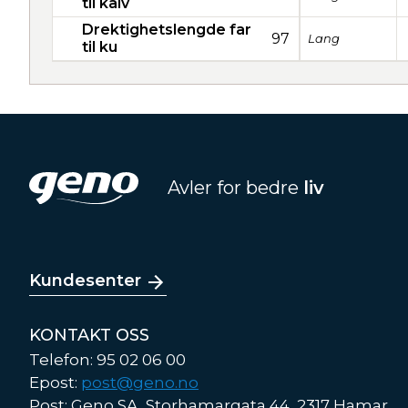
til kalv
Drektighetslengde far
97
Lang
til ku
Avler for bedre
liv
Kundesenter
KONTAKT OSS
Telefon: 95 02 06 00
Epost:
post@geno.no
Post: Geno SA, Storhamargata 44, 2317 Hamar