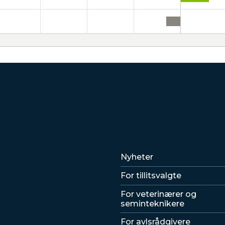
Lenker
Nyheter
For tillitsvalgte
For veterinærer og
seminteknikere
For avlsrådgivere