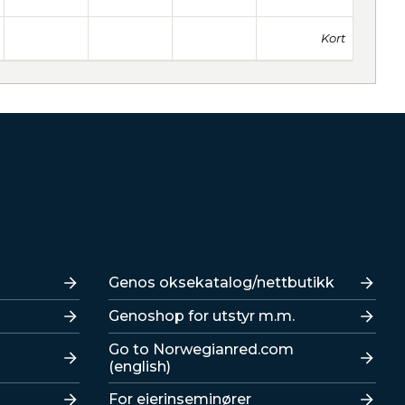
Kort
Lenker
Genos oksekatalog/nettbutikk
Genoshop for utstyr m.m.
Go to Norwegianred.com
(english)
For eierinseminører