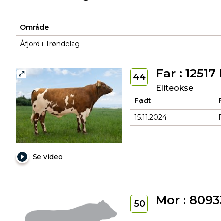
Område
Åfjord i Trøndelag
Far : 1251
44
Eliteokse
Født
15.11.2024
Se video
Mor : 8093
50