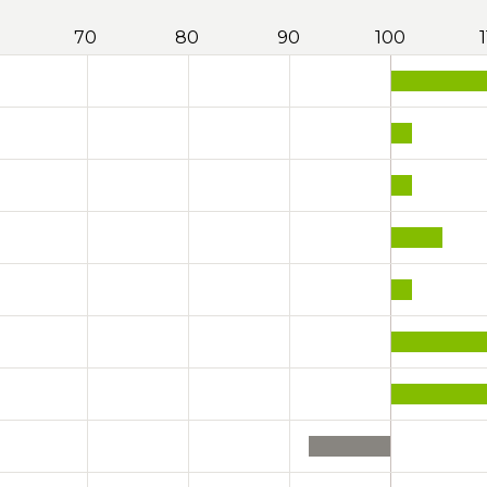
70
80
90
100